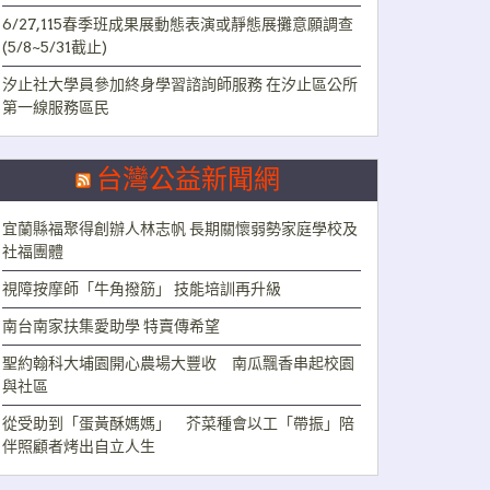
6/27,115春季班成果展動態表演或靜態展攤意願調查
(5/8~5/31截止)
汐止社大學員參加終身學習諮詢師服務 在汐止區公所
第一線服務區民
台灣公益新聞網
宜蘭縣福聚得創辦人林志帆 長期關懷弱勢家庭學校及
社福團體
視障按摩師「牛角撥筋」 技能培訓再升級
南台南家扶集愛助學 特賣傳希望
聖約翰科大埔園開心農場大豐收 南瓜飄香串起校園
與社區
從受助到「蛋黃酥媽媽」 芥菜種會以工「帶振」陪
伴照顧者烤出自立人生