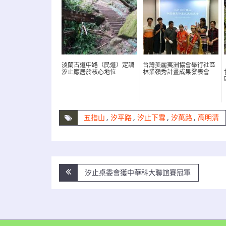
淡蘭古道中路（民道）定調
台灣美麗夷洲協會舉行社區
汐止應居於核心地位
林業嶺秀計畫成果發表會
五指山
,
汐平路
,
汐止下雪
,
汐萬路
,
高明清
文
汐止桌委會獲中華科大聯誼賽冠軍
章
導
覽