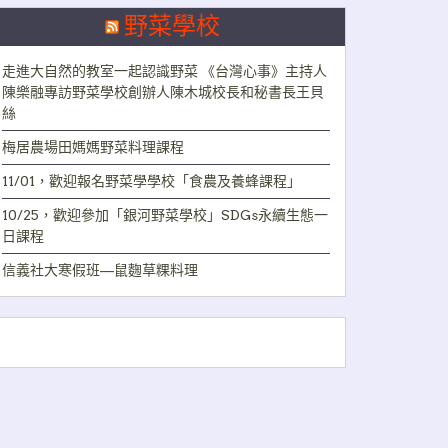
野菜學校
走進大自然的教室一起認識野菜 《台灣心事》主持人
陳樂融專訪野菜學校創辦人陳木城校長和秘書長王貝
絲
梅居農場田媽媽野菜料理課程
11/01，歡迎報名野菜學學校「食農及養蜂課程」
10/25，歡迎參加「銀河野菜學校」SDGs永續生態一
日課程
信義社大寒假班—鼠麴草粿料理