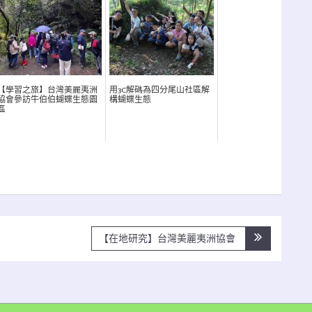
【學習之旅】台灣美麗夷洲
用3C解碼為四分尾山社區解
協會參訪牛伯伯蝴蝶生態園
構蝴蝶生態
區
【在地研究】台灣美麗夷洲協會