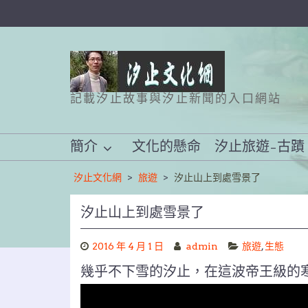
Skip
to
content
記載汐止故事與汐止新聞的入口網站
簡介
文化的懸命
汐止旅遊–古蹟
汐止文化網
>
旅遊
>
汐止山上到處雪景了
汐止山上到處雪景了
2016 年 4 月 1 日
admin
旅遊
,
生態
幾乎不下雪的汐止，在這波帝王級的