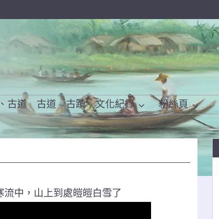
、古道
古道
古蹟
文化紀錄
粉絲頁
寒流中，山上到處皚皚白雪了