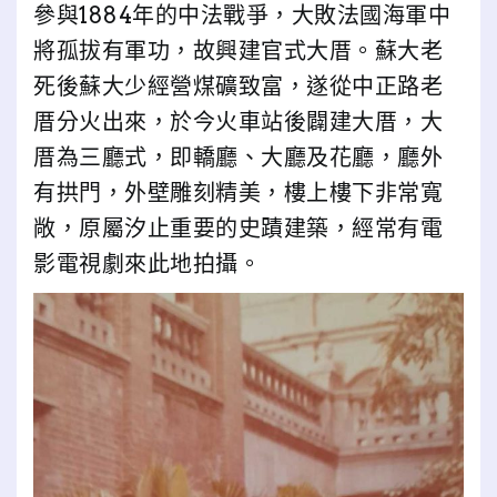
參與1884年的中法戰爭，大敗法國海軍中
將孤拔有軍功，故興建官式大厝。蘇大老
死後蘇大少經營煤礦致富，遂從中正路老
厝分火出來，於今火車站後闢建大厝，大
厝為三廳式，即轎廳、大廳及花廳，廳外
有拱門，外壁雕刻精美，樓上樓下非常寬
敞，原屬汐止重要的史蹟建築，經常有電
影電視劇來此地拍攝。