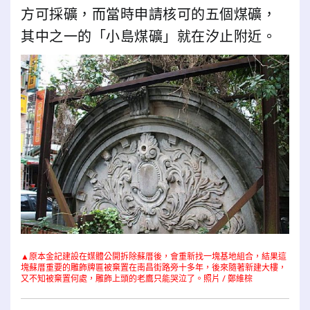
方可採礦，而當時申請核可的五個煤礦，
其中之一的「小島煤礦」就在汐止附近。
▲原本金記建設在媒體公開拆除蘇厝後，會重新找一塊基地組合，結果這
塊蘇厝重要的雕飾牌匾被棄置在南昌街路旁十多年，後來隨著新建大樓，
又不知被棄置何處，雕飾上頭的老鷹只能哭泣了。照片 / 鄭維棕