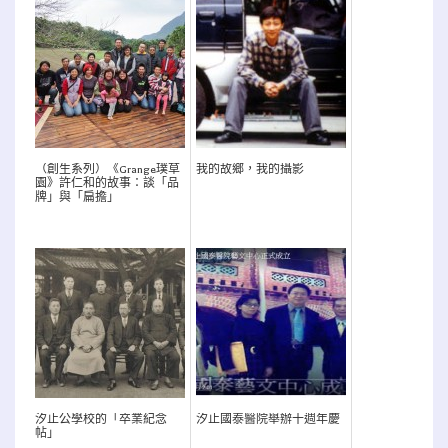
（創生系列）《Grange璞草
我的故鄉，我的攝影
園》許仁和的故事：談「品
牌」與「扁擔」
汐止公學校的「卒業紀念
汐止國泰醫院舉辦十週年慶
帖」