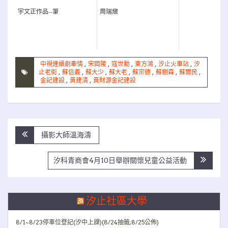
宇文正作品--筆
周瑞燉
中視連續劇牽情
,
宋岡陵
,
寇世勳
,
東方鴻
,
汐止火車站
,
汐
止老街
,
蘇信義
,
蘇大少
,
蘇大老
,
蘇宗德
,
蘇樹森
,
蘇爾民
,
金記建設
,
黃建清
,
黃財源金記建設
文
攝影大師溫海濤
章
導
汐科青商會4月10日舉辦關懷兒童公益活動
覽
汐止社區大學
8/1~8/23停車位登記(汐中上課)(8/24抽籤;8/25公佈)