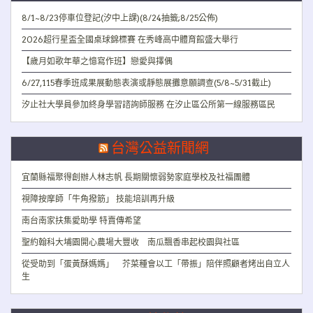
8/1~8/23停車位登記(汐中上課)(8/24抽籤;8/25公佈)
2026超行星盃全國桌球錦標賽 在秀峰高中體育館盛大舉行
【歲月如歌年華之憶寫作班】戀愛與擇偶
6/27,115春季班成果展動態表演或靜態展攤意願調查(5/8~5/31截止)
汐止社大學員參加終身學習諮詢師服務 在汐止區公所第一線服務區民
台灣公益新聞網
宜蘭縣福聚得創辦人林志帆 長期關懷弱勢家庭學校及社福團體
視障按摩師「牛角撥筋」 技能培訓再升級
南台南家扶集愛助學 特賣傳希望
聖約翰科大埔園開心農場大豐收 南瓜飄香串起校園與社區
從受助到「蛋黃酥媽媽」 芥菜種會以工「帶振」陪伴照顧者烤出自立人
生