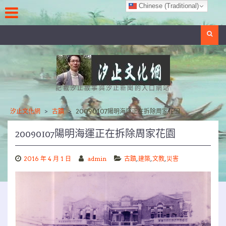
Skip
Chinese (Traditional)
to
content
Search
記載汐止故事與汐止新聞的入口網站
汐止文化網
>
古蹟
>
20090107陽明海運正在拆除周家花園
20090107陽明海運正在拆除周家花園
2016 年 4 月 1 日
admin
古蹟
,
建築
,
文教
,
災害