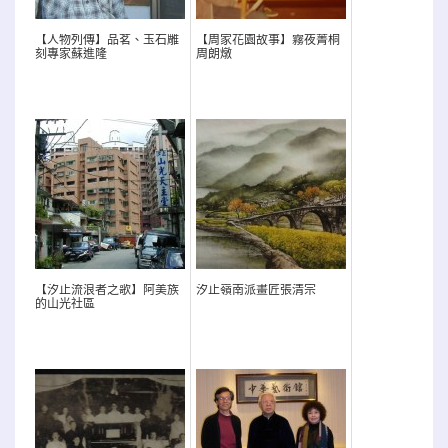
【人物列傳】品茗、玉石雕
【周家花園故事】霧夜菁桐
刻專家蘇進隆
周朗燉
【汐止流浪者之歌】阿美族
汐止嶺南派畫匠張清宗
的山光社區