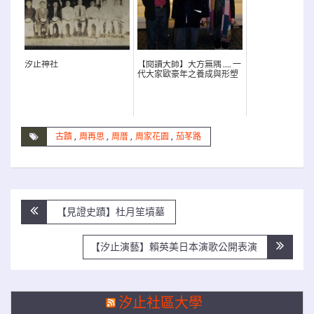
汐止神社
【閱讀大師】大方無隅 .... 一
代大家歐豪年之養成與形塑
古蹟
,
周再思
,
周厝
,
周家花園
,
茄苳路
文
【見證史蹟】杜月笙墳墓
章
導
【汐止演藝】賴英美日本演歌公開表演
覽
汐止社區大學