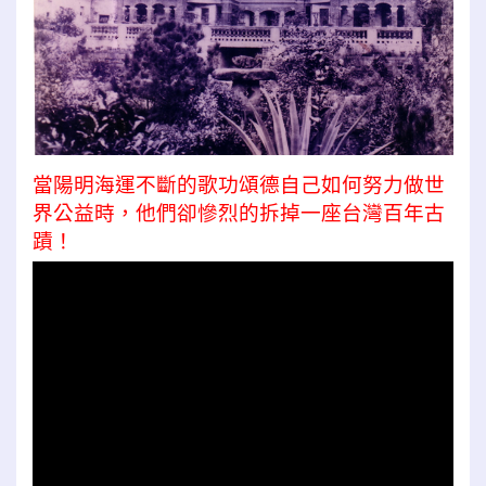
當陽明海運不斷的歌功頌德自己如何努力做世
界公益時，他們卻慘烈的拆掉一座台灣百年古
蹟！