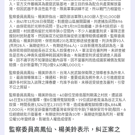
入。官方文件雖稱其為鹿窟武裝基地，建立目的係為配合共產黨解放臺
灣，但因武器不多且性能不佳，隊員軍事訓練不足，所以戰鬥力相當低。
監察委員高鳳仙、楊美鈴指出，國防部派軍隊3,800餘人至10,000餘
人，自41年12月28日夜間起，對鹿窟山區展開圍捕，共逮捕及訊問896
人，由保密局於光明寺訊問，至42年1月19日始撤離。許多村民控訴，在
此期間，村民遭拘留於光明寺狹小空間內，不少人被嚴重刑求，軍隊恣意
搜刮村民財產等，然因無官方紀錄而無從依法獲得賠償或補償。監察委員
高鳳仙、楊美鈴說明，保密局將231名案犯移送偵查審理，判決有罪93人
(死刑28人、無期徒刑1人、有期徒刑64人)，以自新運用及感訓為名，淪
為保密局偵防組組長谷正文私人奴僕者19人。軍法官在審判時，未詳查被
告是否有心神喪失或精神耗弱減刑事由、有無遭受刑求或受調查人員誤
導、因不識字而不知筆錄記載內容等，因不當審判而造成國家補償及冤獄
賠償，合計新臺幣(下同)3億9,435萬5,000元。
監察委員高鳳仙、楊美鈴表示，台灣人民武裝保衛隊之領導者多為外來人
士，最高領導陳本江、陳通和、幹部、重要成員及將外來人士引進鹿窟並
讓許多村民加入該隊之陳春慶，均准予自新，未移送受偵查及審判，引發
不公之質疑。
監察委員高鳳仙、楊美鈴指出，40餘位至綠島服刑期滿之村民，遭延誤
46日至83日始獲釋，僅8位獲得冤獄賠償。19位感訓者竟淪為谷正文私人
奴僕，時間長達1,524日至2,315日不等，造成後續冤獄賠償1億4,884萬
7,000元。村民呈訴復審均遭臺灣省保安司令部(下稱保安司令部)駁回，6
位經總統批示復審者，有期徒刑5年變為10年，無期徒刑變為死刑、褫奪
公權10年變終身，對被告人權造成侵害。
監察委員高鳳仙、楊美鈴表示，糾正案之