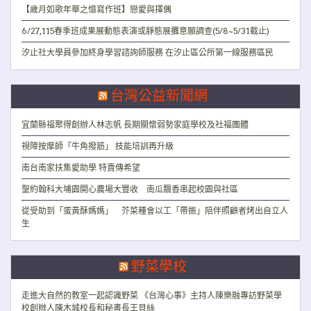
【歲月如歌年華之憶寫作班】戀愛與擇偶
6/27,115春季班成果展動態表演或靜態展攤意願調查(5/8~5/31截止)
汐止社大學員參加終身學習諮詢師服務 在汐止區公所第一線服務區民
台灣公益新聞網
宜蘭縣福聚得創辦人林志帆 長期關懷弱勢家庭學校及社福團體
視障按摩師「牛角撥筋」 技能培訓再升級
南台南家扶集愛助學 特賣傳希望
聖約翰科大埔園開心農場大豐收 南瓜飄香串起校園與社區
從受助到「蛋黃酥媽媽」 芥菜種會以工「帶振」陪伴照顧者烤出自立人
生
野菜學校
走進大自然的教室一起認識野菜 《台灣心事》主持人陳樂融專訪野菜學
校創辦人陳木城校長和秘書長王貝絲