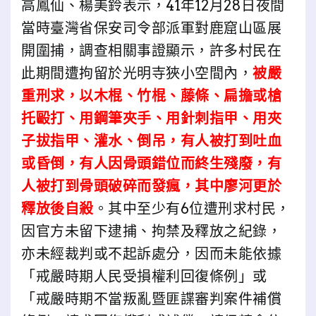
高鳳仙、楊美鈴表示，41年12月28日夜間
當時臺灣省保安司令部派軍對鹿窟山區展
開圍捕，調查相關事證顯示，許多村民在
此期間遭拘留於光明寺狹小空間內，
被嚴
重刑求，以木棍、竹棍、藤條、扁擔或槍
托毆打、用鋼筆夾手、用針刺指甲、用夾
子拔指甲、灌水、倒吊，有人被打到吐血
或昏倒，有人因骨頭錯位而終生殘廢，有
人被打到骨頭破碎而發瘋，其中廖河更於
釋放後自殺
。其中至少有6位遭刑求村民，
因官方未留下逮捕、拘禁及釋放之紀錄，
亦未經裁判或不起訴處分，因而未能依據
「戒嚴時期人民受損權利回復條例」或
「戒嚴時期不當叛亂暨匪諜審判案件補償