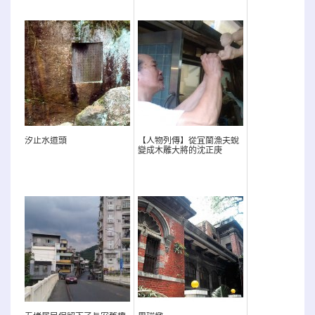
汐止水道頭
【人物列傳】從宜蘭漁夫蛻
變成木雕大將的沈正庚