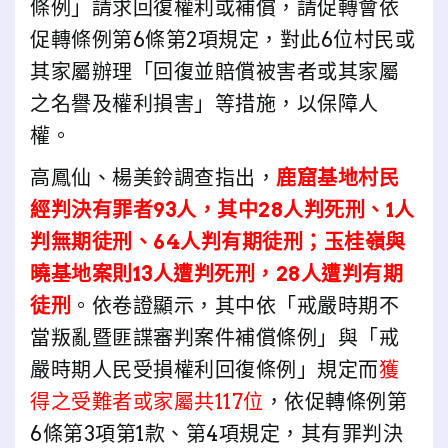
條例」請求回復權利或補償，請促轉會依
促轉條例第6條第2項規定，對此6位村民或
其家屬辦理「回復並賠償被害者或其家屬
之名譽及權利損害」等措施，以保障人
權。
高鳳仙、楊美鈴調查指出，
鹿窟基地村民
經判決有罪者93人，其中28人判死刑、1人
判無期徒刑、64人判有期徒刑；玉桂嶺與
曉基地案則13人遭判死刑，28人遭判有期
徒刑
。依卷證顯示，其中依「戒嚴時期不
當叛亂暨匪諜審判案件補償條例」與「戒
嚴時期人民受損權利回復條例」規定而
獲
得之受難者或家屬共117位
，依促轉條例第
6條第3項第1款、第4項規定，其有罪判決