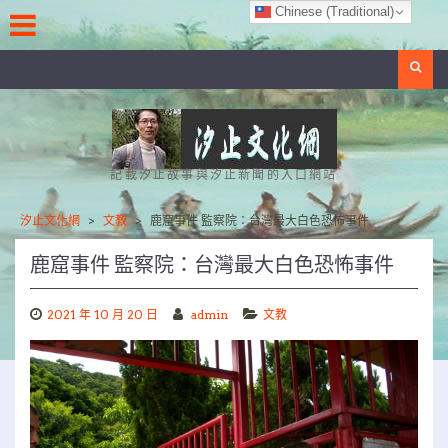
Skip
Chinese (Traditional)
to
content
Search
記載汐止故事與汐止新聞的入口網站
汐止文化網
>
文教
>
鹿窟事件 監察院：台灣最大白色恐怖事件
鹿窟事件 監察院：台灣最大白色恐怖事件
2021 年 10 月 20 日
admin
文教