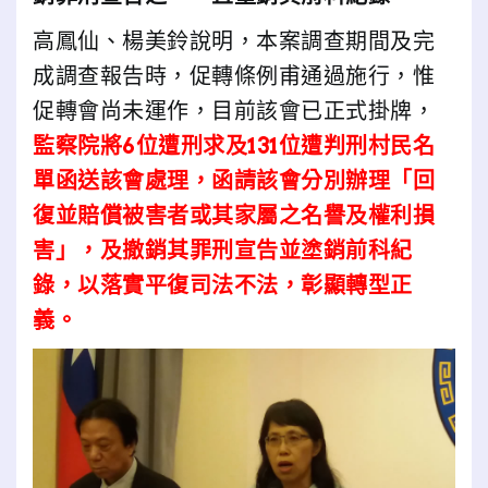
高鳳仙、楊美鈴說明，本案調查期間及完
成調查報告時，促轉條例甫通過施行，惟
促轉會尚未運作，目前該會已正式掛牌，
監察院將6位遭刑求及131位遭判刑村民名
單函送該會處理，函請該會分別辦理「回
復並賠償被害者或其家屬之名譽及權利損
害」，及撤銷其罪刑宣告並塗銷前科紀
錄，以落實平復司法不法，彰顯轉型正
義。