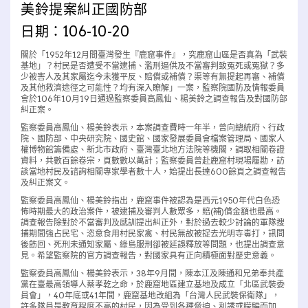
美鈴提案糾正國防部
日期：106-10-20
關於「1952年12月間臺灣發生『鹿窟事件』，究鹿窟山區是否真為「武裝
基地」？村民是否遭受不當逮捕、濫刑逼供及不當審判致冤死或冤獄？多
少被害人及其家屬迄今未獲平反、賠償或補償？渠等有無提起再審、補償
及其他救濟途徑之可能性？均有深入瞭解」一案，監察院國防及情報委員
會於106年10月19日通過監察委員高鳳仙、楊美鈴之調查報告及對國防部
糾正案。
監察委員高鳳仙、楊美鈴表示，本案調查費時一年半，曾向總統府、行政
院、國防部、中央研究院、國史館、國家發展委員會檔案管理局、國家人
權博物館籌備處、新北市政府、臺灣臺北地方法院等機關，調取相關卷證
資料，共數百餘卷宗，頁數數以萬計；監察委員曾赴鹿窟村現場履勘，訪
談當地村民及諮詢相關專家學者數十人，始提出長達600餘頁之調查報告
及糾正案文。
監察委員高鳳仙、楊美鈴指出，鹿窟事件被認為是西元1950年代白色恐
怖時期最大的政治案件，被逮捕及審判人數眾多，賠(補)償金額也最高。
調查報告除對於不當審判及感訓提出糾正外，對於過去較少討論的軍隊搜
捕期間強占民宅、恣意食用村民家禽、村民無故被捉去光明寺毒打，訊問
後飭回、死刑未通知家屬、綠島服刑卻被延誤釋放等問題，也提出調查意
見。希望監察院的官方調查報告，對國家具有正向積極面對歷史意義。
監察委員高鳳仙、楊美鈴表示，38年9月間，陳本江及陳通和兄弟奉共產
黨在臺最高領導人蔡孝乾之命，於鹿窟地區建立基地及成立「北區武裝委
員會」，40年底或41年間，鹿窟基地改組為「台灣人民武裝保衛隊」，
許多隊員是教育程度不高的村民，因為受到各種脅迫、利誘或矇騙而加