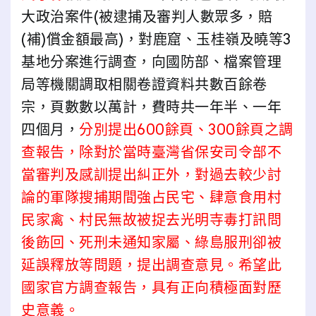
大政治案件(被逮捕及審判人數眾多，賠
(補)償金額最高)，對鹿窟、玉桂嶺及曉等3
基地分案進行調查，向國防部、檔案管理
局等機關調取相關卷證資料共數百餘卷
宗，頁數數以萬計，費時共一年半、一年
四個月，
分別提出600餘頁、300餘頁之調
查報告，除對於當時臺灣省保安司令部不
當審判及感訓提出糾正外，對過去較少討
論的軍隊搜捕期間強占民宅、肆意食用村
民家禽、村民無故被捉去光明寺毒打訊問
後飭回、死刑未通知家屬、綠島服刑卻被
延誤釋放等問題，提出調查意見。希望此
國家官方調查報告，具有正向積極面對歷
史意義。