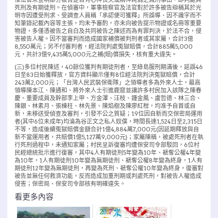
死刑及有期徒刑。在偵審中，軍事檢察官及法官對於許多被告辯稱其於光
明寺因遭受刑求、受調查人員稱「承認便可獲釋」所誤導、因不識字而不
知筆錄記載內容等主張，均未予審酌，亦未向被告提示物證或名冊等重要
物證，多僅憑被告之自白及共同被告之陳述而為有罪判決，於法不合，侵
害被告人權。因不當審判而造成國家補償被判刑者或其家屬，合計3億
8,550萬元；另不付審判者，經法院判處冤獄賠償，合計885萬5,000
元，共計3億9,435萬5,000元之補(賠)償損失，核有重大違失。
(三)多位村民陳述，40餘位獲判有期徒刑者，至綠島服刑期滿後，延誤46
日至83日始獲釋放，官方資料顯示僅有8位經法院判決冤獄賠償，合計
243萬2,000元；「台灣人民武裝保衛隊」之領導者多為外來人士，最高
領導陳本江、陳通和、將外來人士引進鹿窟並讓許多村民加入該隊之陳春
慶、重要成員及幹部李上甲、方金澤、汪枝、鍾金鳳、盧哲德、林三合、
陳銀、林素月、張棟柱、林先景、陳焰樹及陳廖紅柑，均准予自首或自
新，未移送受偵查及審判，引發不公之質疑；19位因自新而交保密局運用
者(其中6位未成年)均淪為谷正文之私人奴僕，時間長達1,524日至2,315日
不等，造成後續冤獄賠償金額合計1億4,884萬7,000元(因延期釋放與自
新不當運用者，共賠償1億5,127萬9,000元)；家屬陳稱，被處死刑者在執
行死刑過程中，未通知家屬；村民呈訴復審均遭保安司令部駁回，6位村
民經總統批示進行復審，其中4人有期徒刑5年變為10年、褫奪公權4年變
為10年，1人有期徒刑10年變為無期徒刑、褫奪公權8年變為終身，1人有
期徒刑12年變為無期徒刑，再變為死刑、褫奪公權10年變為終身，復審對
被告並無任何救濟功能，反而造成加重刑期或判處死刑，對被告人權造成
侵害；保密局、保安司令部核有明確違失。
看更多內容