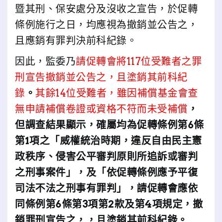
暨其刑、保安處分及沒收之宣告，於促轉
條例施行之日，均應視為撤銷並公告之，
且應銷有罪判決前科紀錄。
因此，監委乃
請促轉會將117位受難者之罪
刑宣告撤銷並公告之，且塗銷其前科紀
錄
。
其餘14位受難者，雖因補償基金會查
無申請補償卷證或資格不符而未受補償
，
但調查結果顯示，確屬均為促轉條例第6條
第1項之「威權統治時期，違反自由民主憲
政秩序、侵害公平審判原則所追訴或審判
之刑事案件」，及「依促轉條例應予平復
司法不法之刑事有罪判」，請促轉會應依
同條例第6條第3項第2款及第4項規定，撤
銷罪刑宣告之，，且塗銷其前科紀錄。