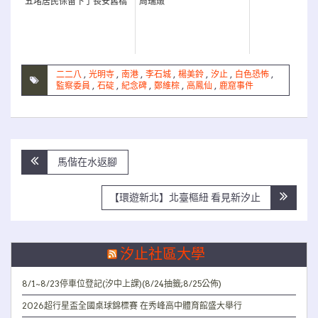
五堵居民保留下了長安舊橋
周瑞燉
二二八
,
光明寺
,
南港
,
李石城
,
楊美鈴
,
汐止
,
白色恐怖
,
監察委員
,
石碇
,
紀念碑
,
鄭維棕
,
高鳳仙
,
鹿窟事件
文
馬偕在水返腳
章
導
【環遊新北】北臺樞紐 看見新汐止
覽
汐止社區大學
8/1~8/23停車位登記(汐中上課)(8/24抽籤;8/25公佈)
2026超行星盃全國桌球錦標賽 在秀峰高中體育館盛大舉行