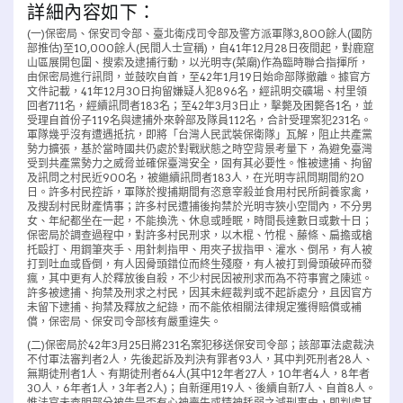
詳細內容如下：
(一)保密局、保安司令部、臺北衛戍司令部及警方派軍隊3,800餘人(國防
部推估)至10,000餘人(民間人士宣稱)，自41年12月28日夜間起，對鹿窟
山區展開包圍、搜索及逮捕行動，以光明寺(菜廟)作為臨時聯合指揮所，
由保密局進行訊問，並鼓吹自首，至42年1月19日始命部隊撤離。據官方
文件記載，41年12月30日拘留嫌疑人犯896名，經訊明交礦場、村里領
回者711名，經續訊問者183名；至42年3月3日止，擊斃及困斃各1名，並
受理自首份子119名與逮捕外來幹部及隊員112名，合計受理案犯231名。
軍隊幾乎沒有遭遇抵抗，即將「台灣人民武裝保衛隊」瓦解，阻止共產黨
勢力擴張，基於當時國共仍處於對戰狀態之時空背景考量下，為避免臺灣
受到共產黨勢力之威脅並確保臺灣安全，固有其必要性。惟被逮捕、拘留
及訊問之村民近900名，被繼續訊問者183人，在光明寺訊問期間約20
日。許多村民控訴，軍隊於搜捕期間有恣意宰殺並食用村民所飼養家禽，
及搜刮村民財產情事；許多村民遭捕後拘禁於光明寺狹小空間內，不分男
女、年紀都坐在一起，不能換洗、休息或睡眠，時間長達數日或數十日；
保密局於調查過程中，對許多村民刑求，以木棍、竹棍、藤條、扁擔或槍
托毆打、用鋼筆夾手、用針刺指甲、用夾子拔指甲、灌水、倒吊，有人被
打到吐血或昏倒，有人因骨頭錯位而終生殘廢，有人被打到骨頭破碎而發
瘋，其中更有人於釋放後自殺，不少村民因被刑求而為不符事實之陳述。
許多被逮捕、拘禁及刑求之村民，因其未經裁判或不起訴處分，且因官方
未留下逮捕、拘禁及釋放之紀錄，而不能依相關法律規定獲得賠償或補
償，保密局、保安司令部核有嚴重違失。
(二)保密局於42年3月25日將231名案犯移送保安司令部；該部軍法處裁決
不付軍法審判者2人，先後起訴及判決有罪者93人，其中判死刑者28人、
無期徒刑者1人、有期徒刑者64人(其中12年者27人，10年者4人，8年者
30人，6年者1人，3年者2人)；自新運用19人、後續自新7人、自首8人。
惟法官未查明部分被告是否有心神喪失或精神耗弱之減刑事由，即判處其