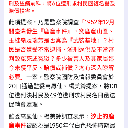
刑及塗銷前科，將6位遭刑求村民回復名譽及
賠償損害。
此項提案，乃是監察院調查
「1952年12月
間臺灣發生『鹿窟事件』，究鹿窟山區、
玉桂嶺及瑞芳是否真為『武裝基地』？村
民是否遭受不當逮捕、濫刑逼供及不當審
判致冤死或冤獄？多少被害人及其家屬迄
今未獲平反、賠償或補償？均有深入瞭解
必要」
一案，監察院國防及情報委員會於
20日通過監委高鳳仙、楊美鈴提案，將131
位遭判決村民及49位遭刑求村民名冊函送
促轉會處理。
監委高鳳仙、楊美鈴調查表示，
汐止的鹿
窟事件
被認為是1950年代白色恐怖時期最