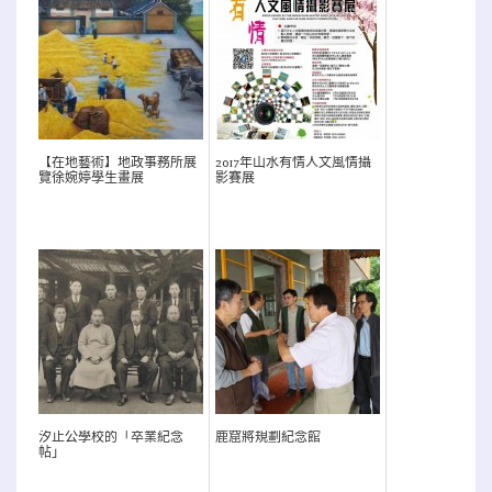
【在地藝術】地政事務所展
2017年山水有情人文風情攝
覽徐婉婷學生畫展
影賽展
汐止公學校的「卒業紀念
鹿窟將規劃紀念館
帖」