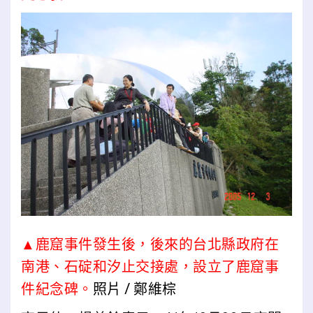
▲鹿窟事件發生後，後來的台北縣政府在
南港、石碇和汐止交接處，設立了鹿窟事
件紀念碑。
照片 / 鄭維棕