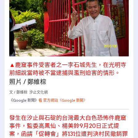
▲鹿窟事件受害者之一李石城先生，在光明寺
前細說當時被不當逮捕與濫刑迫害的情形。
照片 / 鄭維棕
文 / 鄭維棕 汐止文化網
《Google 新聞》
看 官方網站〈Google 新聞〉
發生在汐止與石碇的台灣最大白色恐怖件鹿窟
事件，監委高鳳仙、楊美鈴9月20日正式提
案，函請「促轉會」將131位遭判決村民撤銷罪