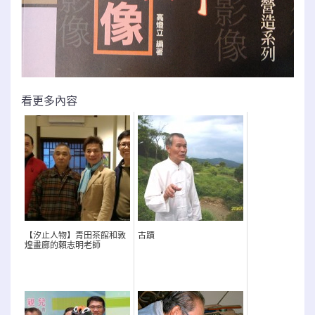
看更多內容
【汐止人物】青田茶館和敦
古蹟
煌畫廊的賴志明老師