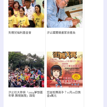
失親兒福利基金會
汐止國寶級畫家余進長
汐止社大參與「2024夢想嘉
您是街舞高手？11月26日獎
年華-舞現無限」踩街
金8萬元