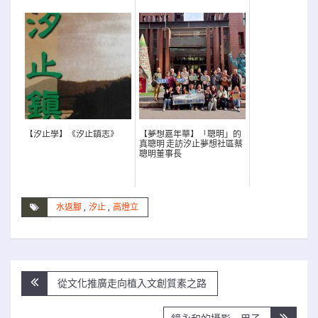
【汐止學】《汐止鎮志》
【夢想嘉年華】「聰明」的
真聰明 走訪汐止夢想社區蔡
聰明董事長
水返腳
,
汐止
,
高燈立
文
從文化推廣走向植入文創質素之路
章
導