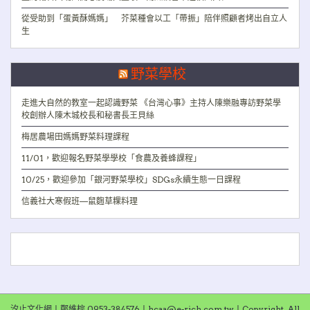
從受助到「蛋黃酥媽媽」 芥菜種會以工「帶振」陪伴照顧者烤出自立人
生
野菜學校
走進大自然的教室一起認識野菜 《台灣心事》主持人陳樂融專訪野菜學
校創辦人陳木城校長和秘書長王貝絲
梅居農場田媽媽野菜料理課程
11/01，歡迎報名野菜學學校「食農及養蜂課程」
10/25，歡迎參加「銀河野菜學校」SDGs永續生態一日課程
信義社大寒假班—鼠麴草粿料理
汐止文化網〡鄭維棕 0953-384576〡hcaa@e-rich.com.tw〡Copyright. All