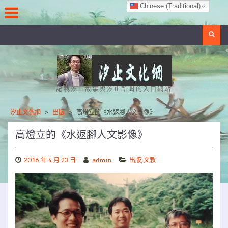
Skip
Chinese (Traditional)
to
content
Search
記載汐止故事與汐止新聞的入口網站
汐止文化網
>
出版
>
高燈立的《水返腳人文影像》
高燈立的《水返腳人文影像》
2016 年 4 月 23 日
admin
出版
,
文教