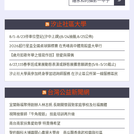
鐘永和的攝影一甲子
覽
汐止社區大學
8/1~8/23停車位登記(汐中上課)(8/24抽籤;8/25公佈)
2026超行星盃全國桌球錦標賽 在秀峰高中體育館盛大舉行
【歲月如歌年華之憶寫作班】戀愛與擇偶
6/27,115春季班成果展動態表演或靜態展攤意願調查(5/8~5/31截止)
汐止社大學員參加終身學習諮詢師服務 在汐止區公所第一線服務區民
台灣公益新聞網
宜蘭縣福聚得創辦人林志帆 長期關懷弱勢家庭學校及社福團體
視障按摩師「牛角撥筋」 技能培訓再升級
南台南家扶集愛助學 特賣傳希望
聖約翰科大埔園開心農場大豐收 南瓜飄香串起校園與社區