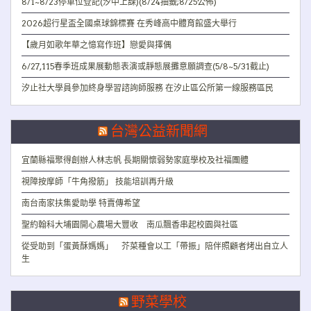
8/1~8/23停車位登記(汐中上課)(8/24抽籤;8/25公佈)
2026超行星盃全國桌球錦標賽 在秀峰高中體育館盛大舉行
【歲月如歌年華之憶寫作班】戀愛與擇偶
6/27,115春季班成果展動態表演或靜態展攤意願調查(5/8~5/31截止)
汐止社大學員參加終身學習諮詢師服務 在汐止區公所第一線服務區民
台灣公益新聞網
宜蘭縣福聚得創辦人林志帆 長期關懷弱勢家庭學校及社福團體
視障按摩師「牛角撥筋」 技能培訓再升級
南台南家扶集愛助學 特賣傳希望
聖約翰科大埔園開心農場大豐收 南瓜飄香串起校園與社區
從受助到「蛋黃酥媽媽」 芥菜種會以工「帶振」陪伴照顧者烤出自立人
生
野菜學校