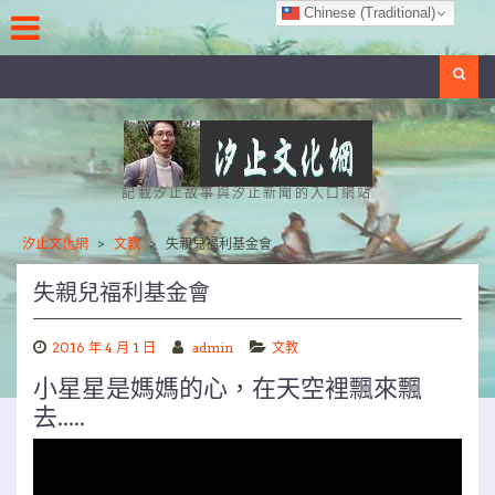
Skip
Chinese (Traditional)
to
content
Search
記載汐止故事與汐止新聞的入口網站
汐止文化網
>
文教
>
失親兒福利基金會
失親兒福利基金會
2016 年 4 月 1 日
admin
文教
小星星是媽媽的心，在天空裡飄來飄
去…..