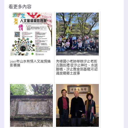
看更多內容
2017年山水有情人文風情攝
秀峰國小老師舉辦汐止老街
影賽展
古蹟巡禮 從汐止神社、水返
腳橋、汐止教會到基隆河 認
識故鄉鄉土故事