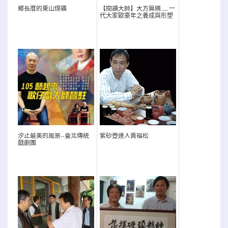
鄉長厝的東山煤礦
【閱讀大師】大方無隅 .... 一
代大家歐豪年之養成與形塑
汐止最美的風景--臺北傳統
紫砂壺達人黃福松
戲劇團