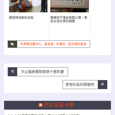
鹿窟將規劃紀念館
鍾肇政不僅是桃園之寶，更
是台灣文學的國寶
利澤簡活動中心
,
基金會
,
失親兒
,
孤兒福利協會
文
汐止國泰醫院舉辦十週年慶
章
導
夢想社區的蔡聰明
覽
汐止社區大學