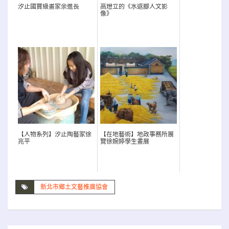
汐止國寶級畫家余進長
高燈立的《水返腳人文影
像》
【人物系列】汐止陶藝家徐
【在地藝術】地政事務所展
兆平
覽徐婉婷學生畫展
新北市鄉土文藝推廣協會