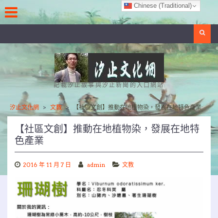
Skip
Chinese (Traditional)
to
content
Search
記載汐止故事與汐止新聞的入口網站
汐止文化網
>
文教
>
【社區文創】推動在地植物染，發展在地特色產業
【社區文創】推動在地植物染，發展在地特
色產業
2016 年 11 月 7 日
admin
文教