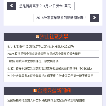
文
您是街舞高手？11月26日獎金8萬元
章
導
2016故事嘉年華系列活動開始囉！
覽
汐止社區大學
8/1~8/23停車位登記(汐中上課)(8/24抽籤;8/25公佈)
2026超行星盃全國桌球錦標賽 在秀峰高中體育館盛大舉行
【歲月如歌年華之憶寫作班】戀愛與擇偶
6/27,115春季班成果展動態表演或靜態展攤意願調查(5/8~5/31截止)
汐止社大學員參加終身學習諮詢師服務 在汐止區公所第一線服務區民
台灣公益新聞網
宜蘭縣福聚得創辦人林志帆 長期關懷弱勢家庭學校及社福團體