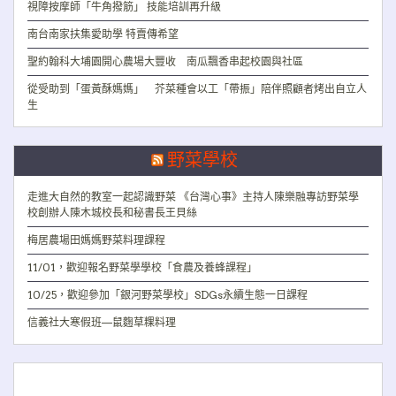
視障按摩師「牛角撥筋」 技能培訓再升級
南台南家扶集愛助學 特賣傳希望
聖約翰科大埔園開心農場大豐收 南瓜飄香串起校園與社區
從受助到「蛋黃酥媽媽」 芥菜種會以工「帶振」陪伴照顧者烤出自立人
生
野菜學校
走進大自然的教室一起認識野菜 《台灣心事》主持人陳樂融專訪野菜學
校創辦人陳木城校長和秘書長王貝絲
梅居農場田媽媽野菜料理課程
11/01，歡迎報名野菜學學校「食農及養蜂課程」
10/25，歡迎參加「銀河野菜學校」SDGs永續生態一日課程
信義社大寒假班—鼠麴草粿料理