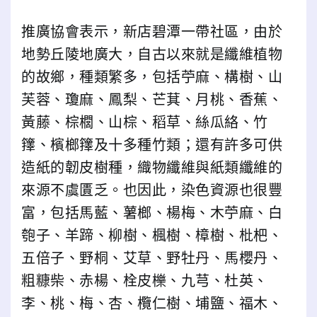
推廣協會表示，新店碧潭一帶社區，由於
地勢丘陵地廣大，自古以來就是纖維植物
的故鄉，種類繁多，包括苧麻、構樹、山
芙蓉、瓊麻、鳳梨、芒萁、月桃、香蕉、
黃藤、棕櫚、山棕、稻草、絲瓜絡、竹
籜、檳榔籜及十多種竹類；還有許多可供
造紙的韌皮樹種，織物纖維與紙類纖維的
來源不虞匱乏。也因此，染色資源也很豐
富，包括馬藍、薯榔、楊梅、木苧麻、白
匏子、羊蹄、柳樹、楓樹、樟樹、枇杷、
五倍子、野桐、艾草、野牡丹、馬櫻丹、
粗糠柴、赤楊、栓皮櫟、九芎、杜英、
李、桃、梅、杏、欖仁樹、埔鹽、福木、