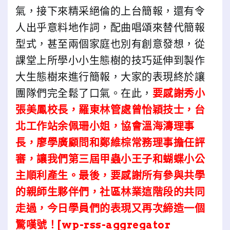
氣，接下來精采絕倫的上台簡報，還有令
人出乎意料地作詞，配曲唱頌來替代簡報
型式，甚至兩個家庭也別有創意發想，從
課堂上所學小小生態樹的技巧延伸到製作
大生態樹來進行簡報，大家的表現終於讓
團隊們完全鬆了口氣。在此，
要感謝秀小
張美鳳校長，羅東林管處曾怡穎技士，台
北工作站余佩珊小姐，協會溫海濤理事
長，廖學廣顧問和鄭維棕常務理事擔任評
審，讓我們第三屆甲蟲小王子和蝴蝶小公
主順利產生。最後，要感謝所有參與共學
的親師生夥伴們，社區林業這階段的共同
走過，今日學員們的表現又再次締造一個
驚嘆號！[wp-rss-aggregator