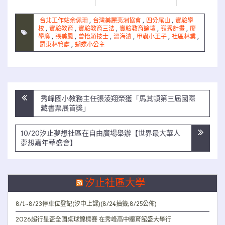
台北工作站余佩珊
,
台灣美麗夷洲協會
,
四分尾山
,
實驗學
校
,
實驗教育
,
實驗教育三法
,
實驗教育論壇
,
嶺秀計畫
,
廖
學廣
,
張美鳳
,
曾怡穎技士
,
溫海濤
,
甲蟲小王子
,
社區林業
,
羅東林管處
,
蝴蝶小公主
文
秀峰國小教務主任張淩翔榮獲「馬其頓第三屆國際
章
藏書票展首獎」
導
覽
10/20汐止夢想社區在自由廣場舉辦【世界最大華人
夢想嘉年華盛會】
汐止社區大學
8/1~8/23停車位登記(汐中上課)(8/24抽籤;8/25公佈)
2026超行星盃全國桌球錦標賽 在秀峰高中體育館盛大舉行