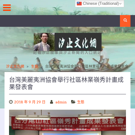
Skip
Chinese (Traditional)
to
content
Search
記載汐止故事與汐止新聞的入口網站
汐止文化網
>
生態
>
台灣美麗夷洲協會舉行社區林業嶺秀計畫成果發表會
台灣美麗夷洲協會舉行社區林業嶺秀計畫成
果發表會
2018 年 9 月 29 日
admin
生態