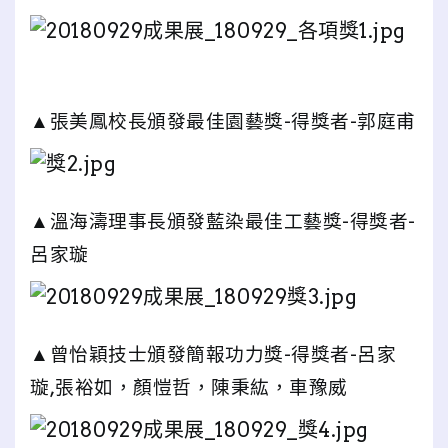
▲張美鳳校長頒發最佳園藝獎-得獎者-郭庭甫
▲溫海濤理事長頒發藍染最佳工藝獎-得獎者-
呂家璇
▲曾怡穎技士頒發簡報功力獎-得獎者-呂家
璇,張裕如，顏愷哲，陳秉紘，車豫威