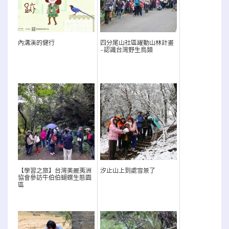
內溝溪的健行
四分尾山社區躍動山林計畫
~認識台灣野生鳥類
【學習之旅】台灣美麗夷洲
汐止山上到處雪景了
協會參訪牛伯伯蝴蝶生態園
區