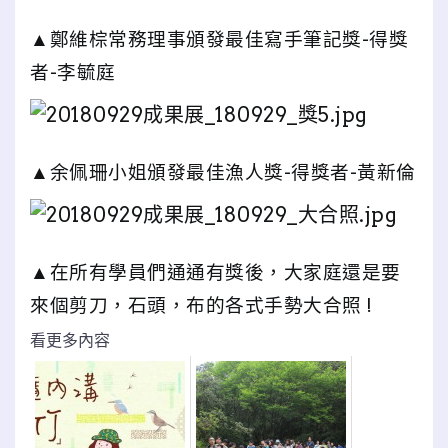
▲鄭維棕常務理事頒發最佳寫手筆記獎-得獎
者-李毓庭
▲余佩珊小姐頒發最佳漁人獎-得獎者-黃新倫
▲在所有學員們通通有獎後，大家庭還是要
來個剪刀，石頭，布的各式手勢大合照 !
看更多內容