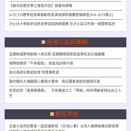
【歲月如歌年華之憶寫作班】戀愛與擇偶
6/27,115春季班成果展動態表演或靜態展攤意願調查(5/8~5/31截止)
汐止社大學員參加終身學習諮詢師服務 在汐止區公所第一線服務區民
台灣公益新聞網
宜蘭縣福聚得創辦人林志帆 長期關懷弱勢家庭學校及社福團體
視障按摩師「牛角撥筋」 技能培訓再升級
南台南家扶集愛助學 特賣傳希望
聖約翰科大埔園開心農場大豐收 南瓜飄香串起校園與社區
從受助到「蛋黃酥媽媽」 芥菜種會以工「帶振」陪伴照顧者烤出自立人
生
野菜學校
走進大自然的教室一起認識野菜 《台灣心事》主持人陳樂融專訪野菜學