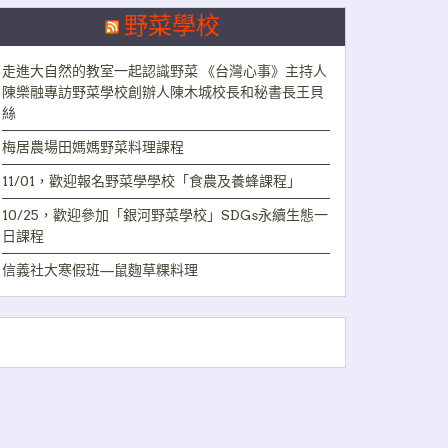
野菜學校
走進大自然的教室一起認識野菜 《台灣心事》主持人
陳樂融專訪野菜學校創辦人陳木城校長和秘書長王貝
絲
梅居農場田媽媽野菜料理課程
11/01，歡迎報名野菜學學校「食農及養蜂課程」
10/25，歡迎參加「銀河野菜學校」SDGs永續生態一
日課程
信義社大寒假班—鼠麴草粿料理