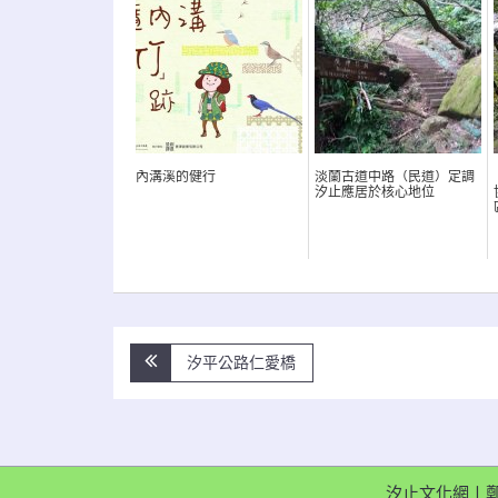
內溝溪的健行
淡蘭古道中路（民道）定調
汐止應居於核心地位
文
汐平公路仁愛橋
章
導
覽
汐止文化網〡鄭維棕 0