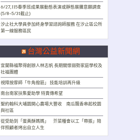
6/27,115春季班成果展動態表演或靜態展攤意願調查
(5/8~5/31截止)
汐止社大學員參加終身學習諮詢師服務 在汐止區公所
第一線服務區民
台灣公益新聞網
宜蘭縣福聚得創辦人林志帆 長期關懷弱勢家庭學校及
社福團體
視障按摩師「牛角撥筋」 技能培訓再升級
南台南家扶集愛助學 特賣傳希望
聖約翰科大埔園開心農場大豐收 南瓜飄香串起校園
與社區
從受助到「蛋黃酥媽媽」 芥菜種會以工「帶振」陪
伴照顧者烤出自立人生