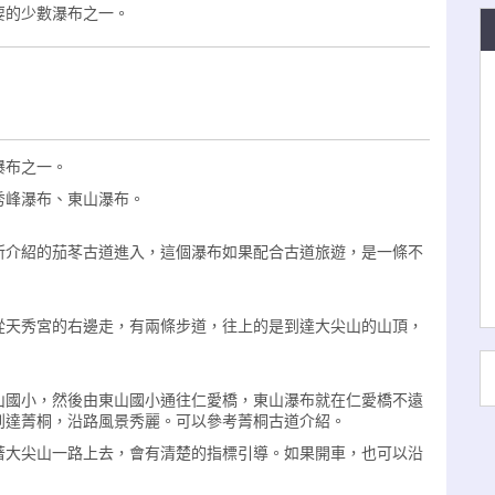
要的少數瀑布之一。
瀑布之一。
秀峰瀑布、東山瀑布。
所介紹的茄苳古道進入，這個瀑布如果配合古道旅遊，是一條不
從天秀宮的右邊走，有兩條步道，往上的是到達大尖山的山頂，
山國小，然後由東山國小通往仁愛橋，東山瀑布就在仁愛橋不遠
到達菁桐，沿路風景秀麗。可以參考菁桐古道介紹。
著大尖山一路上去，會有清楚的指標引導。如果開車，也可以沿