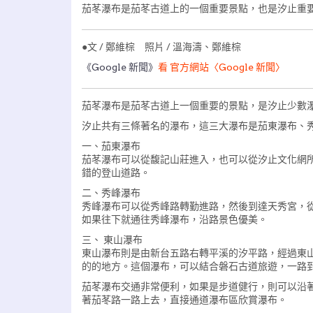
茄苳瀑布是茄苳古道上的一個重要景點，也是汐止重
●文 / 鄭維棕 照片 / 溫海濤、鄭維棕
《Google 新聞》
看 官方網站〈Google 新聞〉
茄苳瀑布是茄苳古道上一個重要的景點，是汐止少數
汐止共有三條著名的瀑布，這三大瀑布是茄東瀑布、
一、茄東瀑布
茄苳瀑布可以從馥記山莊進入，也可以從汐止文化網
錯的登山道路。
二、秀峰瀑布
秀峰瀑布可以從秀峰路轉勤進路，然後到達天秀宮，
如果往下就通往秀峰瀑布，沿路景色優美。
三、 東山瀑布
東山瀑布則是由新台五路右轉平溪的汐平路，經過東
的的地方。這個瀑布，可以結合磐石古道旅遊，一路
茄苳瀑布交通非常便利，如果是步道健行，則可以沿
著茄苳路一路上去，直接通道瀑布區欣賞瀑布。