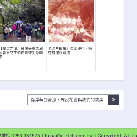
【學習之旅】台灣美麗夷洲
老照片故事》東山瀑布，過
協會參訪牛伯伯蝴蝶生態園
往有運煤鐵道
區
從浮華到蒼涼，周家花園與我們的故事
953-384576〡hcaa@e-rich.com.tw〡Copyright. All righ