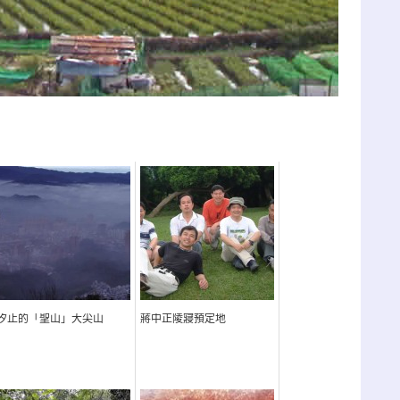
汐止的「聖山」大尖山
蔣中正陵寢預定地