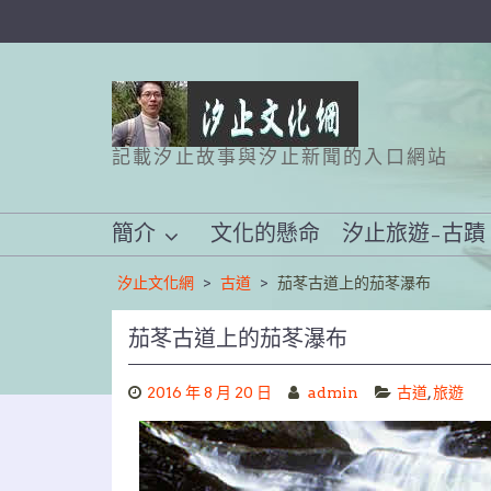
Skip
to
content
記載汐止故事與汐止新聞的入口網站
簡介
文化的懸命
汐止旅遊–古蹟
汐止文化網
>
古道
>
茄苳古道上的茄苳瀑布
茄苳古道上的茄苳瀑布
2016 年 8 月 20 日
admin
古道
,
旅遊