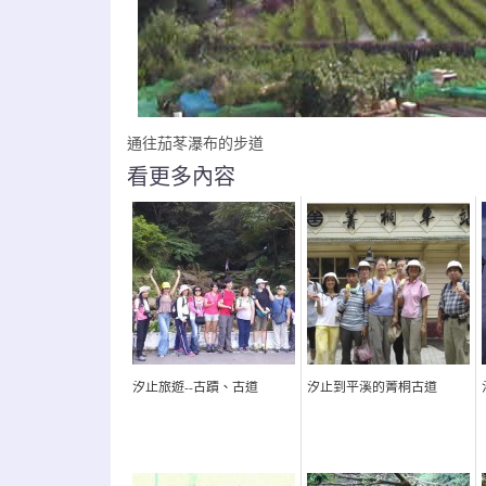
通往茄苳瀑布的步道
看更多內容
汐止旅遊--古蹟、古道
汐止到平溪的菁桐古道