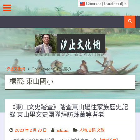
Skip
Chinese (Traditional)
to
content
Search
記載汐止故事與汐止新聞的入口網站
汐止文化網
>
Posts tagged
東山國小
標籤:
東山國小
《東山文史踏查》踏查東山過往家族歷史記
錄 東山里文史團隊拜訪蘇萬等耆老
2023 年 2 月 23 日
admin
人物
,
古蹟
,
文教