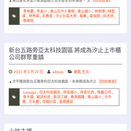
▲東山耆老李金川家族超過三百年歷史的永春居。 文
【回到首頁】
李有慶
,
李金川
,
東山古今人事物
,
東山國小
,
林明禮
,
林智
謀
,
林秀雲
,
永春居
,
汐止社區大學
,
蘇萬
,
虞恉剛
,
邱志祥
,
鄭維棕
新台五路旁亞太科技園區 將成為汐止上市櫃
公司群聚重鎮
2022 年 5 月 27 日
admin
建築
,
生活
▲汐平路與新台五路旁的亞太科技園區，未來將成為汐止
【回到首頁】
Lamigo
,
亞太科技園區
,
保長國小
,
保長坑西
,
惟義公司
,
摩天鎮
,
撼訊科技
,
新茂工廠
,
春源鋼鐵
,
東山國小
,
汐平
路
,
王永慶
,
百福社區
,
皇鼎建設