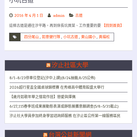
小坑古道
2016 年 4 月 1 日
admin
古道
這條古道是通往汐平路，再到保長坑買菜、工作重要的要
【回到首頁】
四分尾山
,
如意健行隊
,
小坑古道
,
東山國小
,
黃福松
汐止社區大學
8/1~8/23停車位登記(汐中上課)(8/24抽籤;8/25公佈)
2026超行星盃全國桌球錦標賽 在秀峰高中體育館盛大舉行
【歲月如歌年華之憶寫作班】戀愛與擇偶
6/27,115春季班成果展動態表演或靜態展攤意願調查(5/8~5/31截止)
汐止社大學員參加終身學習諮詢師服務 在汐止區公所第一線服務區民
台灣公益新聞網