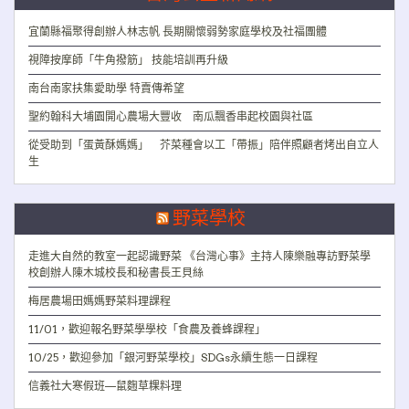
宜蘭縣福聚得創辦人林志帆 長期關懷弱勢家庭學校及社福團體
視障按摩師「牛角撥筋」 技能培訓再升級
南台南家扶集愛助學 特賣傳希望
聖約翰科大埔園開心農場大豐收 南瓜飄香串起校園與社區
從受助到「蛋黃酥媽媽」 芥菜種會以工「帶振」陪伴照顧者烤出自立人
生
野菜學校
走進大自然的教室一起認識野菜 《台灣心事》主持人陳樂融專訪野菜學
校創辦人陳木城校長和秘書長王貝絲
梅居農場田媽媽野菜料理課程
11/01，歡迎報名野菜學學校「食農及養蜂課程」
10/25，歡迎參加「銀河野菜學校」SDGs永續生態一日課程
信義社大寒假班—鼠麴草粿料理