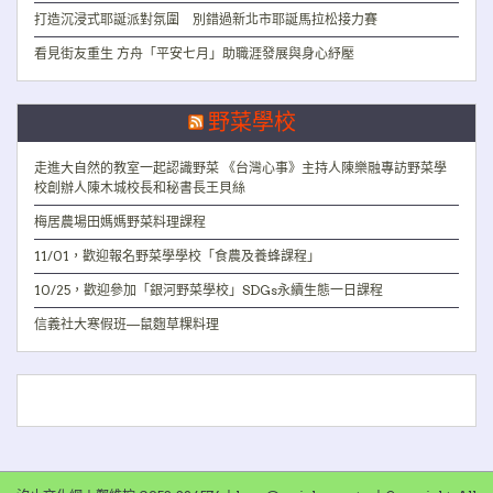
打造沉浸式耶誕派對氛圍 別錯過新北市耶誕馬拉松接力賽
看見街友重生 方舟「平安七月」助職涯發展與身心紓壓
野菜學校
走進大自然的教室一起認識野菜 《台灣心事》主持人陳樂融專訪野菜學
校創辦人陳木城校長和秘書長王貝絲
梅居農場田媽媽野菜料理課程
11/01，歡迎報名野菜學學校「食農及養蜂課程」
10/25，歡迎參加「銀河野菜學校」SDGs永續生態一日課程
信義社大寒假班—鼠麴草粿料理