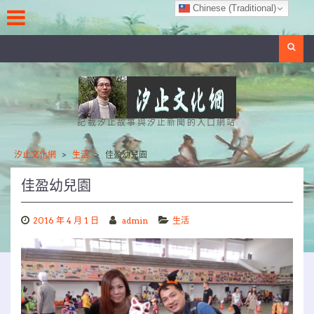
Skip
Chinese (Traditional)
to
content
Search
記載汐止故事與汐止新聞的入口網站
汐止文化網
>
生活
>
佳盈幼兒園
佳盈幼兒園
2016 年 4 月 1 日
admin
生活