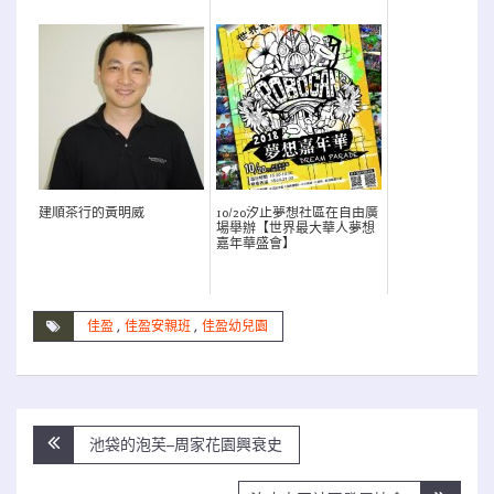
建順茶行的黃明威
10/20汐止夢想社區在自由廣
場舉辦【世界最大華人夢想
嘉年華盛會】
佳盈
,
佳盈安親班
,
佳盈幼兒園
文
池袋的泡芙–周家花園興衰史
章