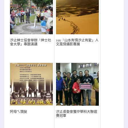
汐止紳士協會舉辦「紳士社
105「山水有情汐止有愛」人
會大學」專題演講
文風情攝影賽展
阿母ㄟ頭髮
汐止桌委會獲中華科大聯誼
賽冠軍