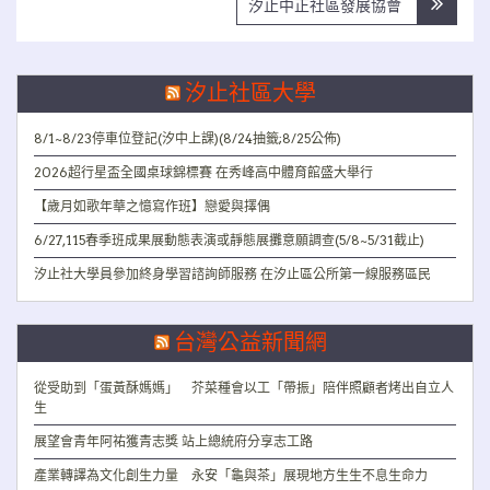
導
汐止中正社區發展協會
覽
汐止社區大學
8/1~8/23停車位登記(汐中上課)(8/24抽籤;8/25公佈)
2026超行星盃全國桌球錦標賽 在秀峰高中體育館盛大舉行
【歲月如歌年華之憶寫作班】戀愛與擇偶
6/27,115春季班成果展動態表演或靜態展攤意願調查(5/8~5/31截止)
汐止社大學員參加終身學習諮詢師服務 在汐止區公所第一線服務區民
台灣公益新聞網
從受助到「蛋黃酥媽媽」 芥菜種會以工「帶振」陪伴照顧者烤出自立人
生
展望會青年阿祐獲青志獎 站上總統府分享志工路
產業轉譯為文化創生力量 永安「龜與茶」展現地方生生不息生命力