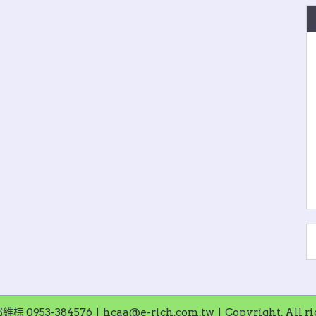
953-384576〡hcaa@e-rich.com.tw〡Copyright. All righ