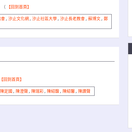
。（
【回到首頁】
協會
,
汐止文化網
,
汐止社區大學
,
汐止長老教會
,
蘇博文
,
鄭
【回到首頁】
陳定國
,
陳澄聲
,
陳瑞彩
,
陳紹馥
,
陳紹馨
,
陳讚聲