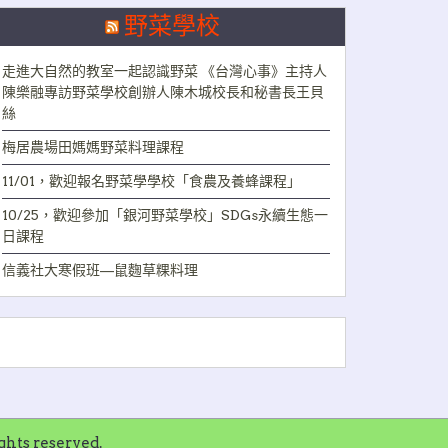
野菜學校
走進大自然的教室一起認識野菜 《台灣心事》主持人
陳樂融專訪野菜學校創辦人陳木城校長和秘書長王貝
絲
梅居農場田媽媽野菜料理課程
11/01，歡迎報名野菜學學校「食農及養蜂課程」
10/25，歡迎參加「銀河野菜學校」SDGs永續生態一
日課程
信義社大寒假班—鼠麴草粿料理
ts reserved.