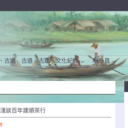
、古道
古道
古蹟
文化紀錄
粉絲頁
文淺談百年建順茶行
教