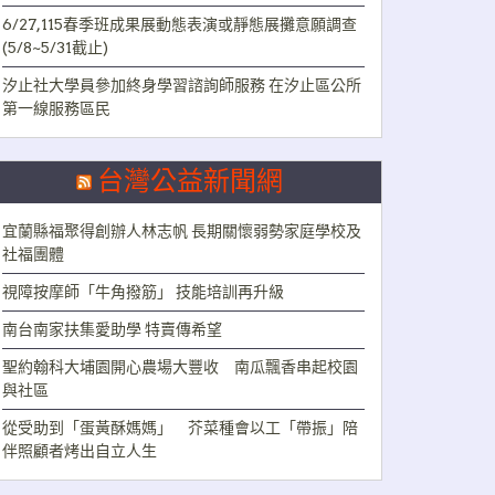
6/27,115春季班成果展動態表演或靜態展攤意願調查
(5/8~5/31截止)
汐止社大學員參加終身學習諮詢師服務 在汐止區公所
第一線服務區民
台灣公益新聞網
宜蘭縣福聚得創辦人林志帆 長期關懷弱勢家庭學校及
社福團體
視障按摩師「牛角撥筋」 技能培訓再升級
南台南家扶集愛助學 特賣傳希望
聖約翰科大埔園開心農場大豐收 南瓜飄香串起校園
與社區
從受助到「蛋黃酥媽媽」 芥菜種會以工「帶振」陪
伴照顧者烤出自立人生