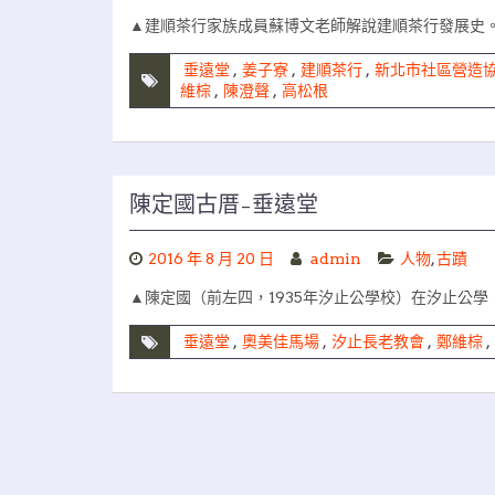
▲建順茶行家族成員蘇博文老師解說建順茶行發展史
垂遠堂
,
姜子寮
,
建順茶行
,
新北市社區營造
維棕
,
陳澄聲
,
高松根
陳定國古厝–垂遠堂
2016 年 8 月 20 日
admin
人物
,
古蹟
▲陳定國（前左四，1935年汐止公學校）在汐止公學
垂遠堂
,
奧美佳馬場
,
汐止長老教會
,
鄭維棕
,