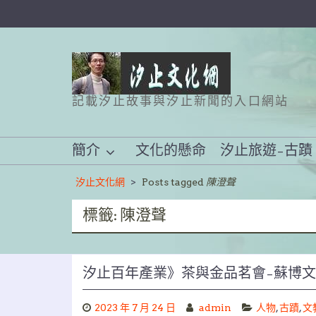
Skip
to
content
記載汐止故事與汐止新聞的入口網站
簡介
文化的懸命
汐止旅遊–古蹟
汐止文化網
>
Posts tagged
陳澄聲
標籤:
陳澄聲
汐止百年產業》茶與金品茗會–蘇博
2023 年 7 月 24 日
admin
人物
,
古蹟
,
文