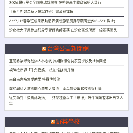
2026超行星盃全國桌球錦標賽 在秀峰高中體育館盛大舉行
【歲月如歌年華之憶寫作班】戀愛與擇偶
6/27,115春季班成果展動態表演或靜態展攤意願調查(5/8~5/31截止)
汐止社大學員參加終身學習諮詢師服務 在汐止區公所第一線服務區民
台灣公益新聞網
宜蘭縣福聚得創辦人林志帆 長期關懷弱勢家庭學校及社福團體
視障按摩師「牛角撥筋」 技能培訓再升級
南台南家扶集愛助學 特賣傳希望
聖約翰科大埔園開心農場大豐收 南瓜飄香串起校園與社區
從受助到「蛋黃酥媽媽」 芥菜種會以工「帶振」陪伴照顧者烤出自立人
生
野菜學校