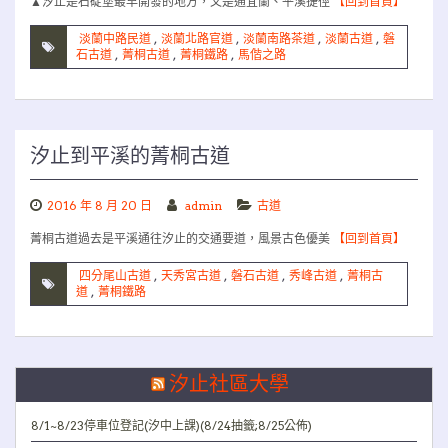
▲汐止是石碇堡最早開發的地方，又是通宜蘭、平溪捷徑
【回到首頁】
淡蘭中路民道
,
淡蘭北路官道
,
淡蘭南路茶道
,
淡蘭古道
,
磐
石古道
,
菁桐古道
,
菁桐鐵路
,
馬偕之路
汐止到平溪的菁桐古道
2016 年 8 月 20 日
admin
古道
菁桐古道過去是平溪通往汐止的交通要道，風景古色優美
【回到首頁】
四分尾山古道
,
天秀宮古道
,
磐石古道
,
秀峰古道
,
菁桐古
道
,
菁桐鐵路
汐止社區大學
8/1~8/23停車位登記(汐中上課)(8/24抽籤;8/25公佈)