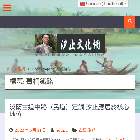
Skip
Chinese (Traditional)
to
content
Search
記載汐止故事與汐止新聞的入口網站
汐止文化網
>
Posts tagged
菁桐鐵路
標籤:
菁桐鐵路
淡蘭古道中路（民道）定調 汐止應居於核心
地位
2022 年 5 月 31 日
admin
古蹟
,
旅遊