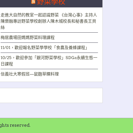
野菜學校
走進大自然的教室一起認識野菜 《台灣心事》主持人
陳樂融專訪野菜學校創辦人陳木城校長和秘書長王貝
絲
梅居農場田媽媽野菜料理課程
11/01，歡迎報名野菜學學校「食農及養蜂課程」
10/25，歡迎參加「銀河野菜學校」SDGs永續生態一
日課程
信義社大寒假班—鼠麴草粿料理
ts reserved.