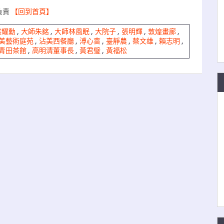
負責
【回到首頁】
洪耀勳
,
大師朱銘
,
大師林風眠
,
大院子
,
張明輝
,
敦煌畫廊
,
美藝術庭苑
,
沾美西餐廳
,
溥心畬
,
臺靜農
,
蔡文雄
,
賴志明
,
青田茶館
,
高明清董事長
,
黃君璧
,
黃福松