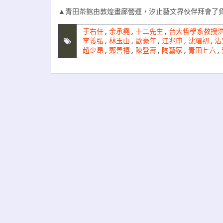
▲青田茶館由敦煌畫廊營運，汐止藝文界伙伴拜會了
于右任
,
余承堯
,
十二先生
,
台大哲學系教授
李義弘
,
林玉山
,
歐豪年
,
江兆申
,
沈耀初
,
沾
趙少昂
,
鄭善禧
,
陳登壽
,
陶藝家
,
青田七六
,