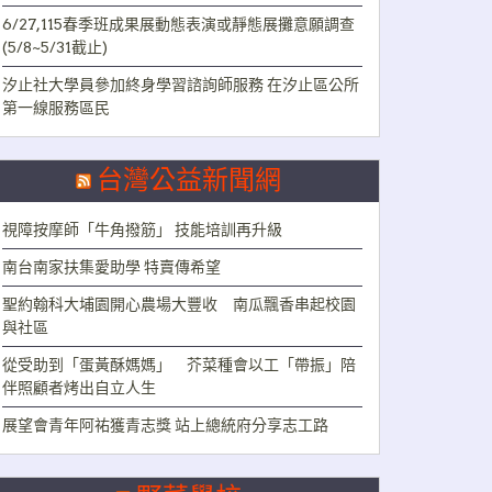
6/27,115春季班成果展動態表演或靜態展攤意願調查
(5/8~5/31截止)
汐止社大學員參加終身學習諮詢師服務 在汐止區公所
第一線服務區民
台灣公益新聞網
視障按摩師「牛角撥筋」 技能培訓再升級
南台南家扶集愛助學 特賣傳希望
聖約翰科大埔園開心農場大豐收 南瓜飄香串起校園
與社區
從受助到「蛋黃酥媽媽」 芥菜種會以工「帶振」陪
伴照顧者烤出自立人生
展望會青年阿祐獲青志獎 站上總統府分享志工路