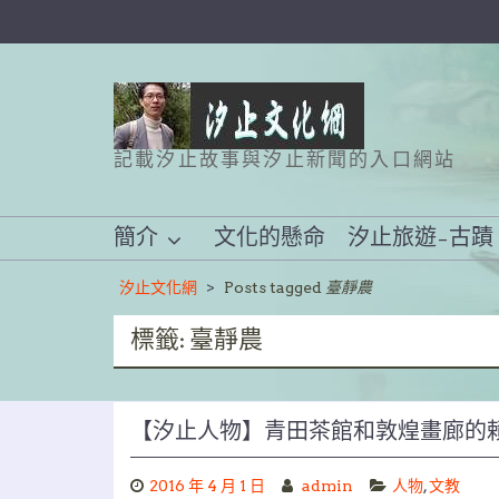
Skip
to
content
記載汐止故事與汐止新聞的入口網站
簡介
文化的懸命
汐止旅遊–古蹟
汐止文化網
>
Posts tagged
臺靜農
標籤:
臺靜農
【汐止人物】青田茶館和敦煌畫廊的
2016 年 4 月 1 日
admin
人物
,
文教