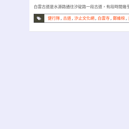
白雲古道是水源路通往汐碇路一段古道，有段時間幾
健行隊
,
古道
,
汐止文化網
,
白雲寺
,
鄭維棕
,