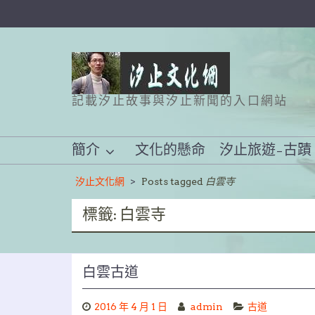
Skip
to
content
記載汐止故事與汐止新聞的入口網站
簡介
文化的懸命
汐止旅遊–古蹟
汐止文化網
>
Posts tagged
白雲寺
標籤:
白雲寺
白雲古道
2016 年 4 月 1 日
admin
古道