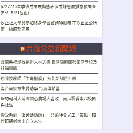
6/27,115春季班成果展動態表演或靜態展攤意願調查
(5/8~5/31截止)
汐止社大學員參加終身學習諮詢師服務 在汐止區公所
第一線服務區民
台灣公益新聞網
宜蘭縣福聚得創辦人林志帆 長期關懷弱勢家庭學校及
社福團體
視障按摩師「牛角撥筋」 技能培訓再升級
南台南家扶集愛助學 特賣傳希望
聖約翰科大埔園開心農場大豐收 南瓜飄香串起校園
與社區
從受助到「蛋黃酥媽媽」 芥菜種會以工「帶振」陪
伴照顧者烤出自立人生