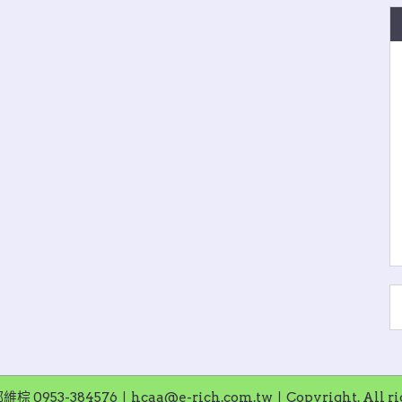
953-384576〡hcaa@e-rich.com.tw〡Copyright. All righ