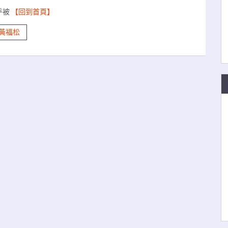
乎被
【回到首頁】
黃福松