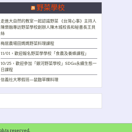
野菜學校
走進大自然的教室一起認識野菜 《台灣心事》主持人
陳樂融專訪野菜學校創辦人陳木城校長和秘書長王貝
絲
梅居農場田媽媽野菜料理課程
11/01，歡迎報名野菜學學校「食農及養蜂課程」
10/25，歡迎參加「銀河野菜學校」SDGs永續生態一
日課程
信義社大寒假班—鼠麴草粿料理
ts reserved.