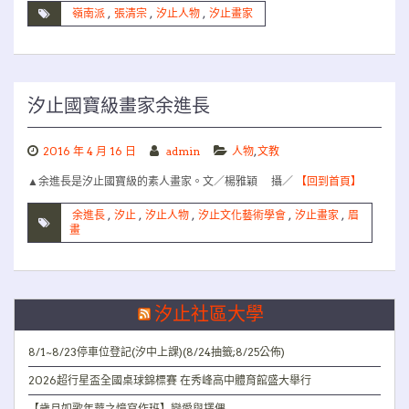
嶺南派
,
張清宗
,
汐止人物
,
汐止畫家
汐止國寶級畫家余進長
2016 年 4 月 16 日
admin
人物
,
文教
▲余進長是汐止國寶級的素人畫家。文／楊雅穎 攝／
【回到首頁】
余進長
,
汐止
,
汐止人物
,
汐止文化藝術學會
,
汐止畫家
,
眉
畫
汐止社區大學
8/1~8/23停車位登記(汐中上課)(8/24抽籤;8/25公佈)
2026超行星盃全國桌球錦標賽 在秀峰高中體育館盛大舉行
【歲月如歌年華之憶寫作班】戀愛與擇偶