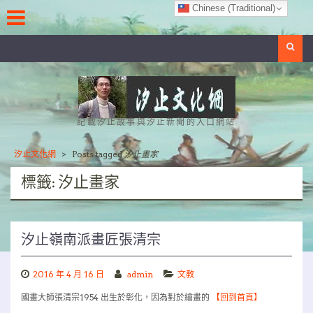
Skip
Chinese (Traditional)
to
content
Search
記載汐止故事與汐止新聞的入口網站
汐止文化網
>
Posts tagged
汐止畫家
標籤:
汐止畫家
汐止嶺南派畫匠張清宗
2016 年 4 月 16 日
admin
文教
國畫大師張清宗1954 出生於彰化，因為對於繪畫的
【回到首頁】