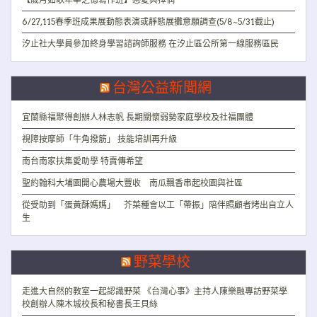
6/27,115春季班成果展動態表演或靜態展攤意願調查(5/8~5/31截止)
汐止社大學員參加終身學習諮詢師服務 在汐止區公所第一線服務區民
台灣公益新聞網
宜蘭縣福聚得創辦人林志帆 長期關懷弱勢家庭學校及社福團體
視障按摩師「牛角撥筋」 技能培訓再升級
南台南家扶集愛助學 特賣傳希望
聖約翰科大埔園開心農場大豐收 南瓜飄香串起校園與社區
從受助到「蛋黃酥媽媽」 芥菜種會以工「帶振」陪伴照顧者烤出自立人
生
野菜學校
走進大自然的教室一起認識野菜 《台灣心事》主持人陳樂融專訪野菜學
校創辦人陳木城校長和秘書長王貝絲