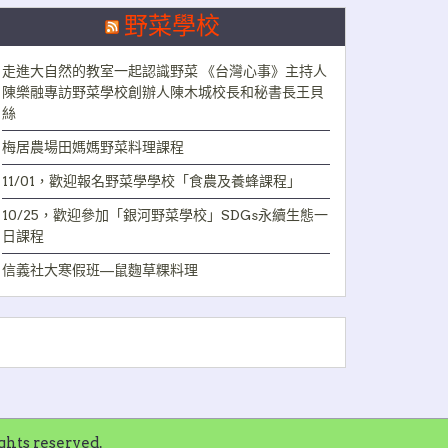
野菜學校
走進大自然的教室一起認識野菜 《台灣心事》主持人
陳樂融專訪野菜學校創辦人陳木城校長和秘書長王貝
絲
梅居農場田媽媽野菜料理課程
11/01，歡迎報名野菜學學校「食農及養蜂課程」
10/25，歡迎參加「銀河野菜學校」SDGs永續生態一
日課程
信義社大寒假班—鼠麴草粿料理
ts reserved.