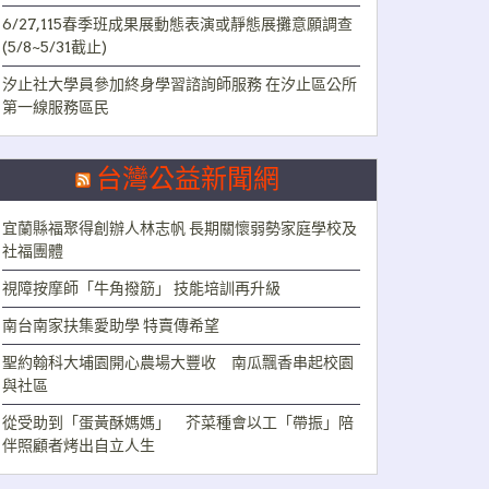
6/27,115春季班成果展動態表演或靜態展攤意願調查
(5/8~5/31截止)
汐止社大學員參加終身學習諮詢師服務 在汐止區公所
第一線服務區民
台灣公益新聞網
宜蘭縣福聚得創辦人林志帆 長期關懷弱勢家庭學校及
社福團體
視障按摩師「牛角撥筋」 技能培訓再升級
南台南家扶集愛助學 特賣傳希望
聖約翰科大埔園開心農場大豐收 南瓜飄香串起校園
與社區
從受助到「蛋黃酥媽媽」 芥菜種會以工「帶振」陪
伴照顧者烤出自立人生