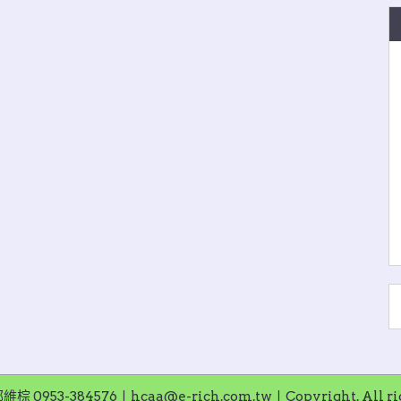
953-384576〡hcaa@e-rich.com.tw〡Copyright. All righ