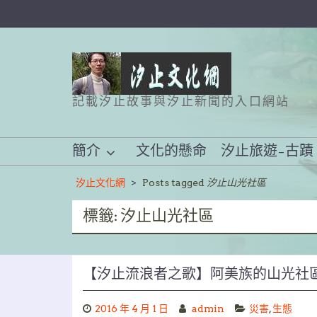
Skip
to
content
記載汐止故事與汐止新聞的入口網站
簡介
文化的懸命
汐止旅遊–古蹟
汐止文化網
>
Posts tagged
汐止山光社區
標籤:
汐止山光社區
【汐止流浪者之歌】阿美族的山光社
2016 年 4 月 1 日
admin
災害
,
生態