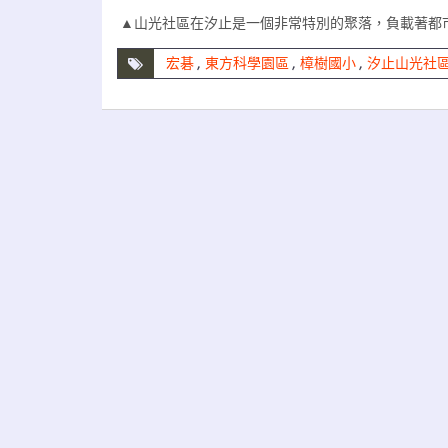
▲山光社區在汐止是一個非常特別的聚落，負載著都
宏碁
,
東方科學園區
,
樟樹國小
,
汐止山光社