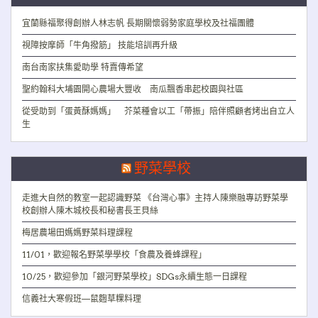
宜蘭縣福聚得創辦人林志帆 長期關懷弱勢家庭學校及社福團體
視障按摩師「牛角撥筋」 技能培訓再升級
南台南家扶集愛助學 特賣傳希望
聖約翰科大埔園開心農場大豐收 南瓜飄香串起校園與社區
從受助到「蛋黃酥媽媽」 芥菜種會以工「帶振」陪伴照顧者烤出自立人
生
野菜學校
走進大自然的教室一起認識野菜 《台灣心事》主持人陳樂融專訪野菜學
校創辦人陳木城校長和秘書長王貝絲
梅居農場田媽媽野菜料理課程
11/01，歡迎報名野菜學學校「食農及養蜂課程」
10/25，歡迎參加「銀河野菜學校」SDGs永續生態一日課程
信義社大寒假班—鼠麴草粿料理