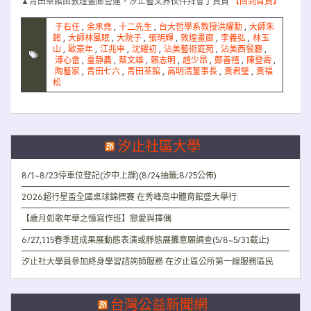
▲青田茶館由敦煌畫廊營運，汐止藝文界伙伴拜會了負責
【回到首頁】
于右任
,
余承堯
,
十二先生
,
台大哲學系教授洪耀勳
,
大師朱
銘
,
大師林風眠
,
大院子
,
張明輝
,
敦煌畫廊
,
李義弘
,
林玉
山
,
歐豪年
,
江兆申
,
沈耀初
,
沾美藝術庭苑
,
沾美西餐廳
,
溥心畬
,
臺靜農
,
蔡文雄
,
賴志明
,
趙少昂
,
鄭善禧
,
陳登壽
,
陶藝家
,
青田七六
,
青田茶館
,
高明清董事長
,
黃君璧
,
黃福
松
汐止社區大學
8/1~8/23停車位登記(汐中上課)(8/24抽籤;8/25公佈)
2026超行星盃全國桌球錦標賽 在秀峰高中體育館盛大舉行
【歲月如歌年華之憶寫作班】戀愛與擇偶
6/27,115春季班成果展動態表演或靜態展攤意願調查(5/8~5/31截止)
汐止社大學員參加終身學習諮詢師服務 在汐止區公所第一線服務區民
台灣公益新聞網