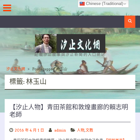
Skip
Chinese (Traditional)
to
content
Search
記載汐止故事與汐止新聞的入口網站
汐止文化網
>
Posts tagged
林玉山
標籤:
林玉山
【汐止人物】青田茶館和敦煌畫廊的賴志明
老師
2016 年 4 月 1 日
admin
人物
,
文教