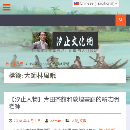
Skip
Chinese (Traditional)
to
content
Search
記載汐止故事與汐止新聞的入口網站
汐止文化網
>
Posts tagged
大師林風眠
標籤:
大師林風眠
【汐止人物】青田茶館和敦煌畫廊的賴志明
老師
2016 年 4 月 1 日
admin
人物
,
文教