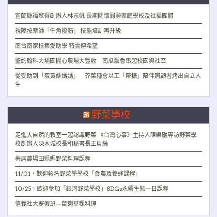
宜蘭縣福聚得創辦人林志帆 長期關懷弱勢家庭學校及社福團體
視障按摩師「牛角撥筋」 技能培訓再升級
南台南家扶集愛助學 特賣傳希望
聖約翰科大埔園開心農場大豐收 南瓜飄香串起校園與社區
從受助到「蛋黃酥媽媽」 芥菜種會以工「帶振」陪伴照顧者烤出自立人
生
野菜學校
走進大自然的教室一起認識野菜 《台灣心事》主持人陳樂融專訪野菜學
校創辦人陳木城校長和秘書長王貝絲
梅居農場田媽媽野菜料理課程
11/01，歡迎報名野菜學學校「食農及養蜂課程」
10/25，歡迎參加「銀河野菜學校」SDGs永續生態一日課程
信義社大寒假班—鼠麴草粿料理