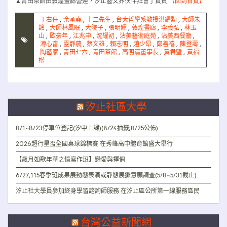
▲青田茶館由敦煌畫廊營運，汐止藝文界伙伴拜會了負責
【回到首頁】
于右任
,
余承堯
,
十二先生
,
台大哲學系教授洪耀勳
,
大師朱
銘
,
大師林風眠
,
大院子
,
張明輝
,
敦煌畫廊
,
李義弘
,
林玉
山
,
歐豪年
,
江兆申
,
沈耀初
,
沾美藝術庭苑
,
沾美西餐廳
,
溥心畬
,
臺靜農
,
蔡文雄
,
賴志明
,
趙少昂
,
鄭善禧
,
陳登壽
,
陶藝家
,
青田七六
,
青田茶館
,
高明清董事長
,
黃君璧
,
黃福
松
汐止社區大學
8/1~8/23停車位登記(汐中上課)(8/24抽籤;8/25公佈)
2026超行星盃全國桌球錦標賽 在秀峰高中體育館盛大舉行
【歲月如歌年華之憶寫作班】戀愛與擇偶
6/27,115春季班成果展動態表演或靜態展攤意願調查(5/8~5/31截止)
汐止社大學員參加終身學習諮詢師服務 在汐止區公所第一線服務區民
台灣公益新聞網