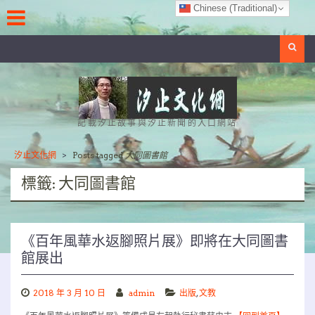
Skip
Chinese (Traditional)
to
content
Search
記載汐止故事與汐止新聞的入口網站
汐止文化網
>
Posts tagged
大同圖書館
標籤:
大同圖書館
《百年風華水返腳照片展》即將在大同圖書
館展出
2018 年 3 月 10 日
admin
出版
,
文教