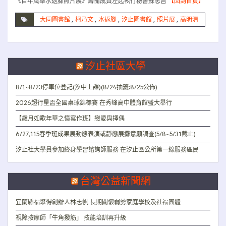
《百年風華水返腳照片展》籌備成員左起執行秘書蘇忠吉
【回到首頁】
大同圖書館
,
柯乃文
,
水返腳
,
汐止圖書館
,
照片展
,
高明清
汐止社區大學
8/1~8/23停車位登記(汐中上課)(8/24抽籤;8/25公佈)
2026超行星盃全國桌球錦標賽 在秀峰高中體育館盛大舉行
【歲月如歌年華之憶寫作班】戀愛與擇偶
6/27,115春季班成果展動態表演或靜態展攤意願調查(5/8~5/31截止)
汐止社大學員參加終身學習諮詢師服務 在汐止區公所第一線服務區民
台灣公益新聞網
宜蘭縣福聚得創辦人林志帆 長期關懷弱勢家庭學校及社福團體
視障按摩師「牛角撥筋」 技能培訓再升級