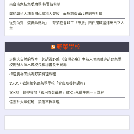
南台南家扶集愛助學 特賣傳希望
聖約翰科大埔園開心農場大豐收 南瓜飄香串起校園與社區
從受助到「蛋黃酥媽媽」 芥菜種會以工「帶振」陪伴照顧者烤出自立人
生
野菜學校
走進大自然的教室一起認識野菜 《台灣心事》主持人陳樂融專訪野菜學
校創辦人陳木城校長和秘書長王貝絲
梅居農場田媽媽野菜料理課程
11/01，歡迎報名野菜學學校「食農及養蜂課程」
10/25，歡迎參加「銀河野菜學校」SDGs永續生態一日課程
信義社大寒假班—鼠麴草粿料理