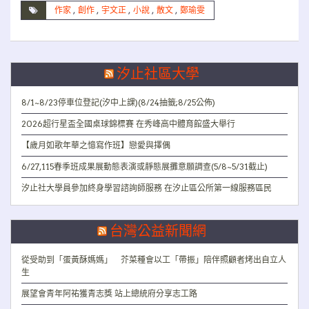
作家
,
創作
,
宇文正
,
小說
,
散文
,
鄭瑜雯
汐止社區大學
8/1~8/23停車位登記(汐中上課)(8/24抽籤;8/25公佈)
2026超行星盃全國桌球錦標賽 在秀峰高中體育館盛大舉行
【歲月如歌年華之憶寫作班】戀愛與擇偶
6/27,115春季班成果展動態表演或靜態展攤意願調查(5/8~5/31截止)
汐止社大學員參加終身學習諮詢師服務 在汐止區公所第一線服務區民
台灣公益新聞網
從受助到「蛋黃酥媽媽」 芥菜種會以工「帶振」陪伴照顧者烤出自立人
生
展望會青年阿祐獲青志獎 站上總統府分享志工路