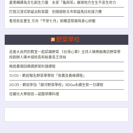
產業轉譯為文化創生力量 永安「龜與茶」展現地方生生不息生命力
打造沉浸式耶誕派對氛圍 別錯過新北市耶誕馬拉松接力賽
看見街友重生 方舟「平安七月」助職涯發展與身心紓壓
野菜學校
走進大自然的教室一起認識野菜 《台灣心事》主持人陳樂融專訪野菜學
校創辦人陳木城校長和秘書長王貝絲
梅居農場田媽媽野菜料理課程
11/01，歡迎報名野菜學學校「食農及養蜂課程」
10/25，歡迎參加「銀河野菜學校」SDGs永續生態一日課程
信義社大寒假班—鼠麴草粿料理