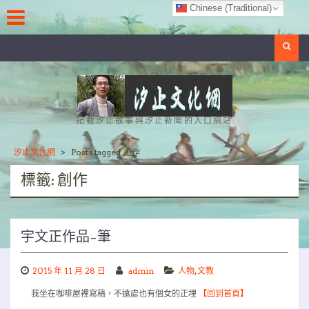
Skip
Chinese (Traditional)
to
content
Search
記載汐止故事與汐止新聞的入口網站
汐止文化網
>
Posts tagged
創作
標籤:
創作
宇文正作品–筆
2015 年 11 月 28 日
admin
人物
,
文教
我坐在咖啡屋裡寫稿，不遠處也有個女的正埋
【回到首頁】