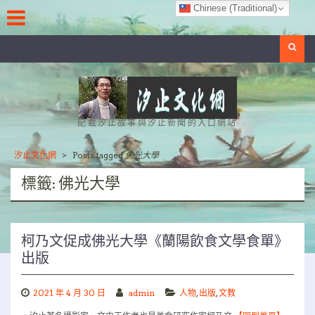
Skip
Chinese (Traditional)
to
content
Search
記載汐止故事與汐止新聞的入口網站
汐止文化網
>
Posts tagged
佛光大學
標籤:
佛光大學
柯乃文促成佛光大學《蘭陽飲食文學食單》
出版
2021 年 4 月 30 日
admin
人物
,
出版
,
文教