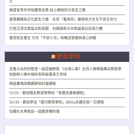
生
展望會青年阿祐獲青志獎 站上總統府分享志工路
產業轉譯為文化創生力量 永安「龜與茶」展現地方生生不息生命力
打造沉浸式耶誕派對氛圍 別錯過新北市耶誕馬拉松接力賽
看見街友重生 方舟「平安七月」助職涯發展與身心紓壓
野菜學校
走進大自然的教室一起認識野菜 《台灣心事》主持人陳樂融專訪野菜學
校創辦人陳木城校長和秘書長王貝絲
梅居農場田媽媽野菜料理課程
11/01，歡迎報名野菜學學校「食農及養蜂課程」
10/25，歡迎參加「銀河野菜學校」SDGs永續生態一日課程
信義社大寒假班—鼠麴草粿料理