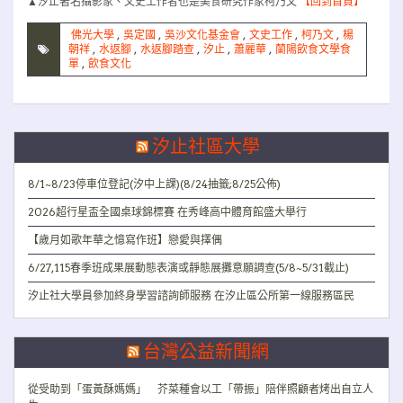
▲汐止著名攝影家、文史工作者也是美食研究作家柯乃文
【回到首頁】
佛光大學
,
吳定國
,
吳沙文化基金會
,
文史工作
,
柯乃文
,
楊
朝祥
,
水返腳
,
水返腳踏查
,
汐止
,
蕭麗華
,
蘭陽飲食文學食
單
,
飲食文化
汐止社區大學
8/1~8/23停車位登記(汐中上課)(8/24抽籤;8/25公佈)
2026超行星盃全國桌球錦標賽 在秀峰高中體育館盛大舉行
【歲月如歌年華之憶寫作班】戀愛與擇偶
6/27,115春季班成果展動態表演或靜態展攤意願調查(5/8~5/31截止)
汐止社大學員參加終身學習諮詢師服務 在汐止區公所第一線服務區民
台灣公益新聞網
從受助到「蛋黃酥媽媽」 芥菜種會以工「帶振」陪伴照顧者烤出自立人