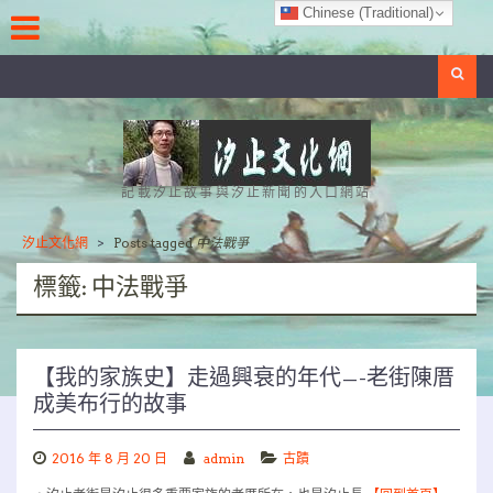
Skip
Chinese (Traditional)
to
content
Search
記載汐止故事與汐止新聞的入口網站
汐止文化網
>
Posts tagged
中法戰爭
標籤:
中法戰爭
【我的家族史】走過興衰的年代—-老街陳厝
成美布行的故事
2016 年 8 月 20 日
admin
古蹟