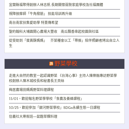
宜蘭縣福聚得創辦人林志帆 長期關懷弱勢家庭學校及社福團體
視障按摩師「牛角撥筋」 技能培訓再升級
南台南家扶集愛助學 特賣傳希望
聖約翰科大埔園開心農場大豐收 南瓜飄香串起校園與社區
從受助到「蛋黃酥媽媽」 芥菜種會以工「帶振」陪伴照顧者烤出自立人
生
野菜學校
走進大自然的教室一起認識野菜 《台灣心事》主持人陳樂融專訪野菜學
校創辦人陳木城校長和秘書長王貝絲
梅居農場田媽媽野菜料理課程
11/01，歡迎報名野菜學學校「食農及養蜂課程」
10/25，歡迎參加「銀河野菜學校」SDGs永續生態一日課程
信義社大寒假班—鼠麴草粿料理