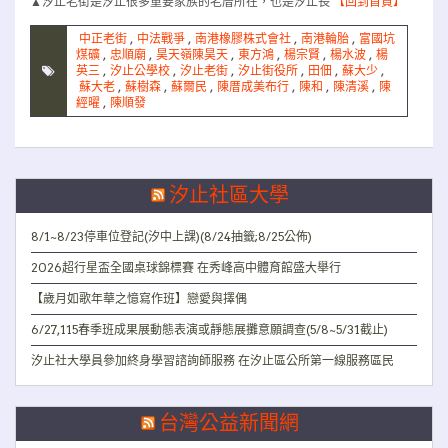
▲汐止老街是汐止很多重要家族的老厝所在，也是汐止長
【回到首頁】
中正老街
,
中法戰爭
,
南港橡膠株式會社
,
南港輪胎
,
富國坑
煤礦
,
忠順廟
,
昊天嶺陳昊天
,
東方鴻
,
楊宗賢
,
楊水波
,
楊
英三
,
汐止公學校
,
汐止老街
,
汐止街役所
,
田佃
,
蘇大少
,
蘇大老
,
蘇樹森
,
蘇爾民
,
陳厝成美布行
,
陳和
,
陳清溪
,
陳
經曜
,
陳順發
汐止社區大學
8/1~8/23停車位登記(汐中上課)(8/24抽籤;8/25公佈)
2026超行星盃全國桌球錦標賽 在秀峰高中體育館盛大舉行
【歲月如歌年華之憶寫作班】戀愛與擇偶
6/27,115春季班成果展動態表演或靜態展攤意願調查(5/8~5/31截止)
汐止社大學員參加終身學習諮詢師服務 在汐止區公所第一線服務區民
台灣公益新聞網