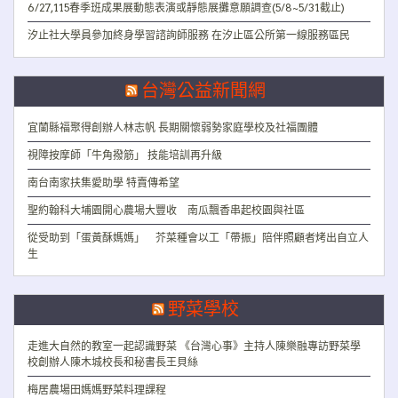
6/27,115春季班成果展動態表演或靜態展攤意願調查(5/8~5/31截止)
汐止社大學員參加終身學習諮詢師服務 在汐止區公所第一線服務區民
台灣公益新聞網
宜蘭縣福聚得創辦人林志帆 長期關懷弱勢家庭學校及社福團體
視障按摩師「牛角撥筋」 技能培訓再升級
南台南家扶集愛助學 特賣傳希望
聖約翰科大埔園開心農場大豐收 南瓜飄香串起校園與社區
從受助到「蛋黃酥媽媽」 芥菜種會以工「帶振」陪伴照顧者烤出自立人
生
野菜學校
走進大自然的教室一起認識野菜 《台灣心事》主持人陳樂融專訪野菜學
校創辦人陳木城校長和秘書長王貝絲
梅居農場田媽媽野菜料理課程