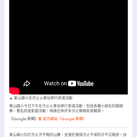
▲ 東山國小在汐止火車站舉行表演活動
東山國小今日下午在汐止火車站舉行表演活動，包括各種小朋友的踢踏
舞、著名的皮影戲活動，現場也有許多汐止鄉親前來觀賞。
《Google 新聞》
看 官方網站〈Google 新聞〉
東山國小位於汐止汐平路的山腰，坐落於連接汐止平溪的汐平公路旁。自