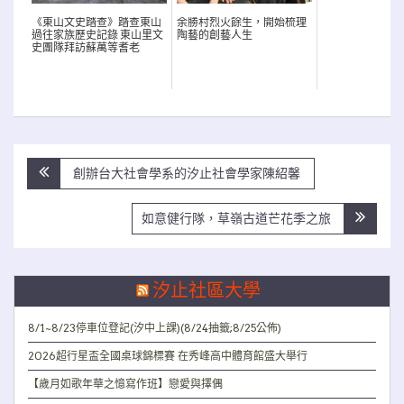
《東山文史踏查》踏查東山
余勝村烈火餘生，開始梳理
過往家族歷史記錄 東山里文
陶藝的創藝人生
史團隊拜訪蘇萬等耆老
文
創辦台大社會學系的汐止社會學家陳紹馨
章
導
如意健行隊，草嶺古道芒花季之旅
覽
汐止社區大學
8/1~8/23停車位登記(汐中上課)(8/24抽籤;8/25公佈)
2026超行星盃全國桌球錦標賽 在秀峰高中體育館盛大舉行
【歲月如歌年華之憶寫作班】戀愛與擇偶