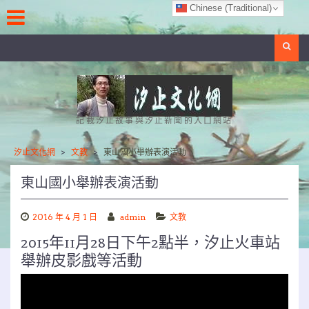
Skip
Chinese (Traditional)
to
content
Search
記載汐止故事與汐止新聞的入口網站
汐止文化網
>
文教
>
東山國小舉辦表演活動
東山國小舉辦表演活動
2016 年 4 月 1 日
admin
文教
2015年11月28日下午2點半，汐止火車站
舉辦皮影戲等活動