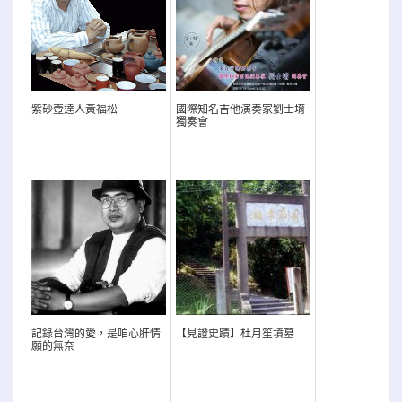
紫砂壺達人黃福松
國際知名吉他演奏家劉士堉
獨奏會
記錄台灣的愛，是咱心肝情
【見證史蹟】杜月笙墳墓
願的無奈