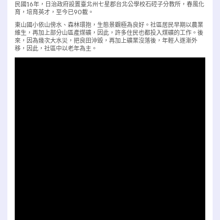
民國16年，日治政府設置臺北州七星郡台北公學校石硿子分教所，春風化
育，培育英才，至今已90載。
東山國小依山傍水、森林環抱，生態景觀極為良好。社區居民早期以農業
維生，再加上部分山區產煤礦，因此，許多住民也都投入煤礦的工作。後
來，因為幾次大水災，把良田沖毀，再加上礦業沒落後，年輕人逐漸外
移，因此，社區中以老年為主。