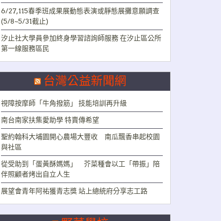
6/27,115春季班成果展動態表演或靜態展攤意願調查
(5/8~5/31截止)
汐止社大學員參加終身學習諮詢師服務 在汐止區公所
第一線服務區民
台灣公益新聞網
視障按摩師「牛角撥筋」 技能培訓再升級
南台南家扶集愛助學 特賣傳希望
聖約翰科大埔園開心農場大豐收 南瓜飄香串起校園
與社區
從受助到「蛋黃酥媽媽」 芥菜種會以工「帶振」陪
伴照顧者烤出自立人生
展望會青年阿祐獲青志獎 站上總統府分享志工路