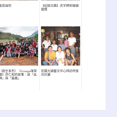
愛如風吹
【紀錄古蹟】虎字碑和雄鎮
蠻煙
（創生系列）《Grange璞草
宏國大鎮藝文中心拜訪柯俊
園》許仁和的故事：談「品
光伉儷
牌」與「扁擔」