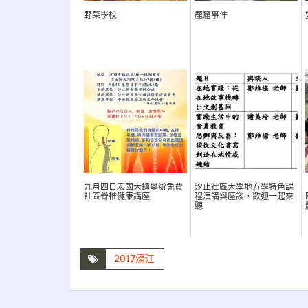
野菜學校
鹿窟事件
九月四日宏國大鎮舉辦免費
汐止社區大學地方學特色課
社區脊椎健康講座
程演講與座談，歡迎一起來
聽
2017濠江