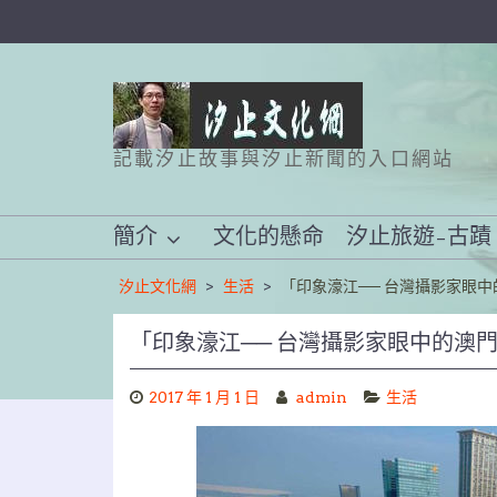
Skip
to
content
記載汐止故事與汐止新聞的入口網站
簡介
文化的懸命
汐止旅遊–古蹟
汐止文化網
>
生活
>
「印象濠江── 台灣攝影家眼中
「印象濠江── 台灣攝影家眼中的澳門
2017 年 1 月 1 日
admin
生活