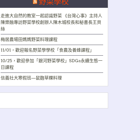
野菜學校
走進大自然的教室一起認識野菜 《台灣心事》主持人
陳樂融專訪野菜學校創辦人陳木城校長和秘書長王貝
絲
梅居農場田媽媽野菜料理課程
11/01，歡迎報名野菜學學校「食農及養蜂課程」
10/25，歡迎參加「銀河野菜學校」SDGs永續生態一
日課程
信義社大寒假班—鼠麴草粿料理