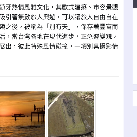
萄牙熱情風雅文化，其歐式建築、市容景觀
吸引著無數旅人興遊，可以讓旅人自由自在
嶺之後，被稱為「別有天」，保存著豐富而
活，當台灣各地在現代進步，正急遽變貌，
展出，彼此特殊風情碰撞，一項別具攝影情