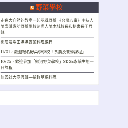
野菜學校
走進大自然的教室一起認識野菜 《台灣心事》主持人
陳樂融專訪野菜學校創辦人陳木城校長和秘書長王貝
絲
梅居農場田媽媽野菜料理課程
11/01，歡迎報名野菜學學校「食農及養蜂課程」
10/25，歡迎參加「銀河野菜學校」SDGs永續生態一
日課程
信義社大寒假班—鼠麴草粿料理