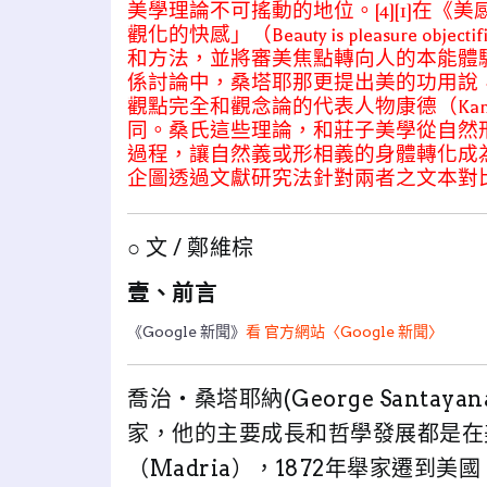
美學理論不可搖動的地位。[4][1]在
觀化的快感」（Beauty is pleasure 
和方法，並將審美焦點轉向人的本能體驗
係討論中，桑塔耶那更提出美的功用說
觀點完全和觀念論的代表人物康德（Ka
同。桑氏這些理論，和莊子美學從自然
過程，讓自然義或形相義的身體轉化成為
企圖透過文獻研究法針對兩者之文本對
○ 文 / 鄭維棕
壹、前言
《Google 新聞》
看 官方網站〈Google 新聞〉
喬治‧桑塔耶納(George Santaya
家，他的主要成長和哲學發展都是在
（Madria），1872年舉家遷到