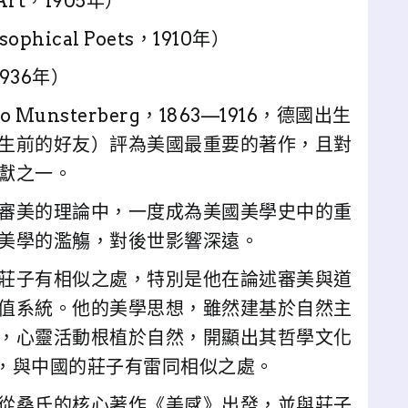
Art，1905年）
ophical Poets，1910年）
1936年）
unsterberg，1863—1916，德國出生
生前的好友）評為美國最重要的著作，且對
獻之一。
審美的理論中，一度成為美國美學史中的重
美學的濫觴，對後世影響深遠。
莊子有相似之處，特別是他在論述審美與道
值系統。他的美學思想，雖然建基於自然主
，心靈活動根植於自然，開顯出其哲學文化
念，與中國的莊子有雷同相似之處。
從桑氏的核心著作《美感》出發，並與莊子