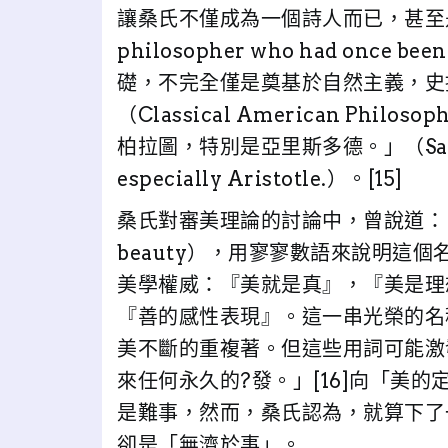
讓桑氏不僅成為一個詩人而已，甚至是一個
philosopher who had once 
礎，不完全僅是奠基於自然主義，史提
（Classical American Ph
柏拉圖，特別是亞里斯多德。」（Santayana
especially Aristotle.）。[15]
桑氏對審美理論的討論中，曾說道：「尋求
beauty），用寥寥數語來說明這
美學權威：『美就是真』，『美是理
『善的感性表現』。這一串光榮的名
美不斷的重複著。但這些用詞可能激
來任何永久的?發。」[16]向「美
是難事，然而，桑氏認為，就算下了
卻是「無濟於事」。