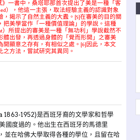
《美感》一書中，桑塔耶那首次提出了美是一種「客
objectified），他這一主張，取法經驗主義的認識對象
，揭示了自然主義的大蠹。[5]在審美的目的關
，把美學當作「一種價值理論」的學說。這種
nt）所提出的審美是一種「無功利」學說截然不
形體出發，再透過身體的「覺而形開」之審美
開顯意之存有，有相似之處。[6]因此，本文
比之方法，嘗試研究其異同。
na 1863-1952)是西班牙裔的文學家和哲學
美國度過的。他出生在西班牙的馬德里
美國，並在哈佛大學取得各種的學位，且留在哈