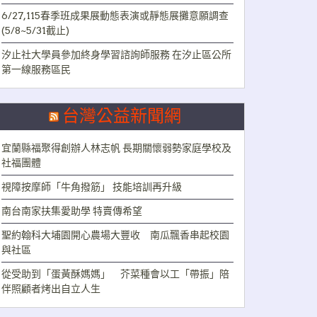
6/27,115春季班成果展動態表演或靜態展攤意願調查
(5/8~5/31截止)
汐止社大學員參加終身學習諮詢師服務 在汐止區公所
第一線服務區民
台灣公益新聞網
宜蘭縣福聚得創辦人林志帆 長期關懷弱勢家庭學校及
社福團體
視障按摩師「牛角撥筋」 技能培訓再升級
南台南家扶集愛助學 特賣傳希望
聖約翰科大埔園開心農場大豐收 南瓜飄香串起校園
與社區
從受助到「蛋黃酥媽媽」 芥菜種會以工「帶振」陪
伴照顧者烤出自立人生