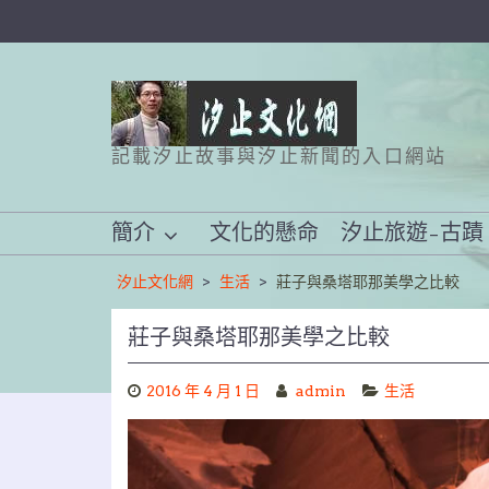
Skip
to
content
記載汐止故事與汐止新聞的入口網站
簡介
文化的懸命
汐止旅遊–古蹟
汐止文化網
>
生活
>
莊子與桑塔耶那美學之比較
莊子與桑塔耶那美學之比較
2016 年 4 月 1 日
admin
生活