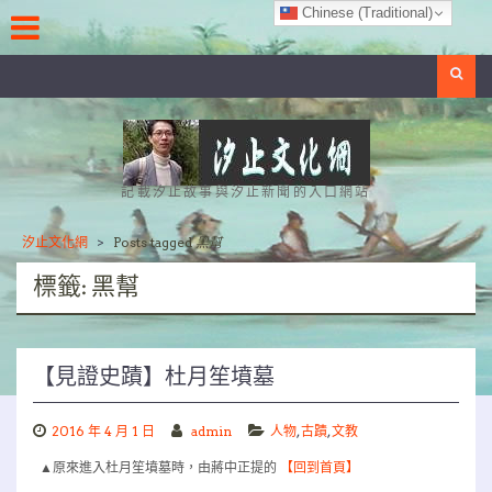
Skip
Chinese (Traditional)
to
content
Search
記載汐止故事與汐止新聞的入口網站
汐止文化網
>
Posts tagged
黑幫
標籤:
黑幫
【見證史蹟】杜月笙墳墓
2016 年 4 月 1 日
admin
人物
,
古蹟
,
文教
▲原來進入杜月笙墳墓時，由蔣中正提的
【回到首頁】