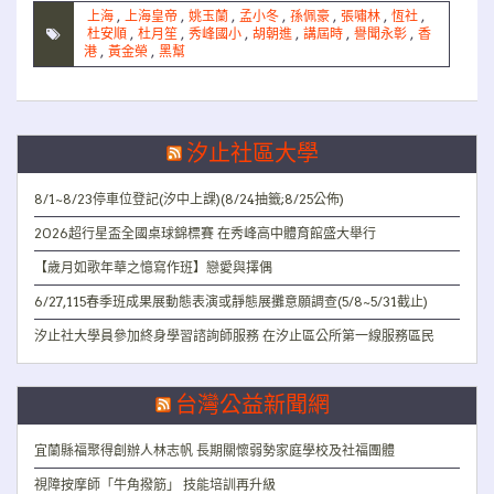
上海
,
上海皇帝
,
姚玉蘭
,
孟小冬
,
孫佩豪
,
張嘯林
,
恆社
,
杜安順
,
杜月笙
,
秀峰國小
,
胡朝進
,
講屆時
,
譽聞永彰
,
香
港
,
黃金榮
,
黑幫
汐止社區大學
8/1~8/23停車位登記(汐中上課)(8/24抽籤;8/25公佈)
2026超行星盃全國桌球錦標賽 在秀峰高中體育館盛大舉行
【歲月如歌年華之憶寫作班】戀愛與擇偶
6/27,115春季班成果展動態表演或靜態展攤意願調查(5/8~5/31截止)
汐止社大學員參加終身學習諮詢師服務 在汐止區公所第一線服務區民
台灣公益新聞網
宜蘭縣福聚得創辦人林志帆 長期關懷弱勢家庭學校及社福團體
視障按摩師「牛角撥筋」 技能培訓再升級