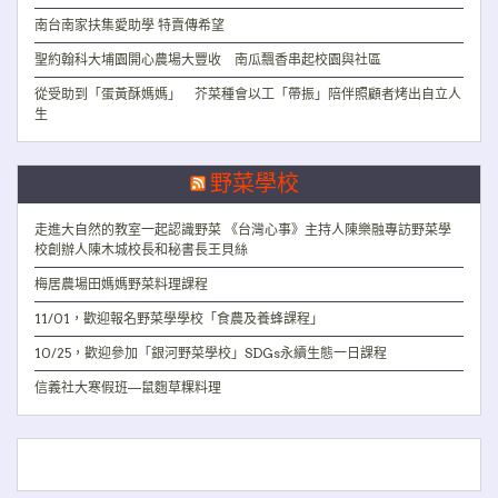
南台南家扶集愛助學 特賣傳希望
聖約翰科大埔園開心農場大豐收 南瓜飄香串起校園與社區
從受助到「蛋黃酥媽媽」 芥菜種會以工「帶振」陪伴照顧者烤出自立人
生
野菜學校
走進大自然的教室一起認識野菜 《台灣心事》主持人陳樂融專訪野菜學
校創辦人陳木城校長和秘書長王貝絲
梅居農場田媽媽野菜料理課程
11/01，歡迎報名野菜學學校「食農及養蜂課程」
10/25，歡迎參加「銀河野菜學校」SDGs永續生態一日課程
信義社大寒假班—鼠麴草粿料理