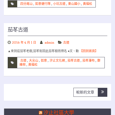
四分尾山
,
如意健行隊
,
小坑古道
,
東山國小
,
黃福松
茄苳古道
2016 年 4 月 1 日
admin
古道
▲來到這茄苳老樹,茄苳街因此茄苳樹而得名 ●文、動
【回到首頁】
古道
,
大尖山
,
如意
,
汐止文化網
,
茄苳古道
,
茄苳瀑布
,
鄭
維棕
,
黃福松
文
較新的文章
章
導
覽
汐止社區大學