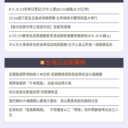
8/1~8/23停車位登記(汐中上課)(8/24抽籤;8/25公佈)
2026超行星盃全國桌球錦標賽 在秀峰高中體育館盛大舉行
【歲月如歌年華之憶寫作班】戀愛與擇偶
6/27,115春季班成果展動態表演或靜態展攤意願調查(5/8~5/31截止)
汐止社大學員參加終身學習諮詢師服務 在汐止區公所第一線服務區民
台灣公益新聞網
宜蘭縣福聚得創辦人林志帆 長期關懷弱勢家庭學校及社福團體
視障按摩師「牛角撥筋」 技能培訓再升級
南台南家扶集愛助學 特賣傳希望
聖約翰科大埔園開心農場大豐收 南瓜飄香串起校園與社區
從受助到「蛋黃酥媽媽」 芥菜種會以工「帶振」陪伴照顧者烤出自立人
生