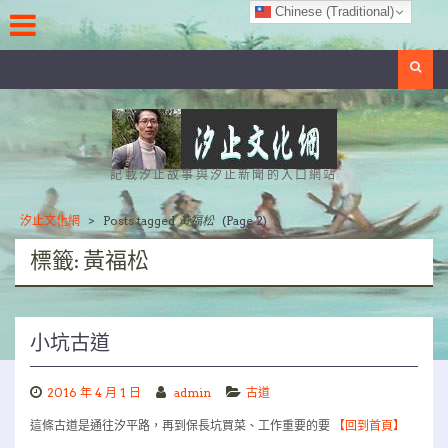
Skip
Chinese (Traditional)
to
content
Search
記載汐止故事與汐止新聞的入口網站
汐止文化網
>
Posts tagged
黃福松
(Page 2)
標籤:
黃福松
小坑古道
2016 年 4 月 1 日
admin
古道
這條古道是通往汐平路，再到保長坑買菜、工作重要的要
【回到首頁】