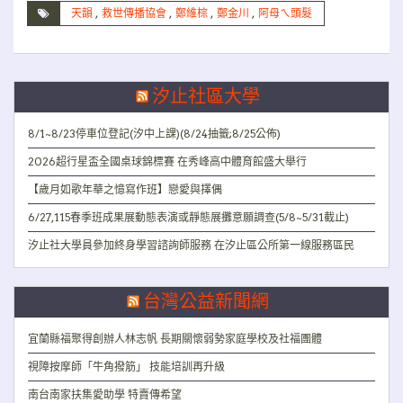
天韻
,
救世傳播協會
,
鄭維棕
,
鄭金川
,
阿母ㄟ頭髮
汐止社區大學
8/1~8/23停車位登記(汐中上課)(8/24抽籤;8/25公佈)
2026超行星盃全國桌球錦標賽 在秀峰高中體育館盛大舉行
【歲月如歌年華之憶寫作班】戀愛與擇偶
6/27,115春季班成果展動態表演或靜態展攤意願調查(5/8~5/31截止)
汐止社大學員參加終身學習諮詢師服務 在汐止區公所第一線服務區民
台灣公益新聞網
宜蘭縣福聚得創辦人林志帆 長期關懷弱勢家庭學校及社福團體
視障按摩師「牛角撥筋」 技能培訓再升級
南台南家扶集愛助學 特賣傳希望