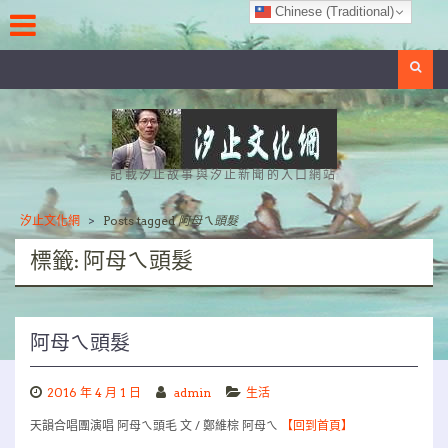
Skip
Chinese (Traditional)
to
content
Search
記載汐止故事與汐止新聞的入口網站
汐止文化網
>
Posts tagged
阿母ㄟ頭髮
標籤:
阿母ㄟ頭髮
阿母ㄟ頭髮
2016 年 4 月 1 日
admin
生活
天韻合唱團演唱 阿母ㄟ頭毛 文 / 鄭維棕 阿母ㄟ
【回到首頁】