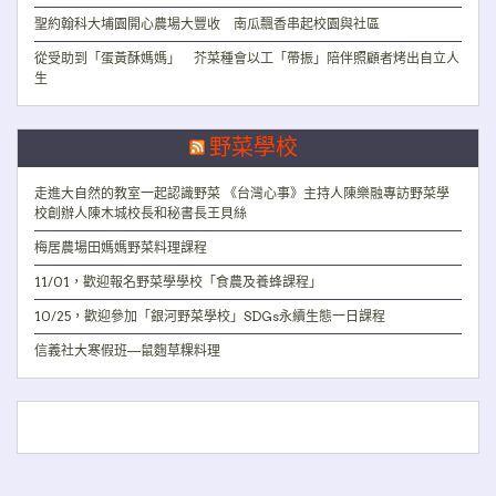
聖約翰科大埔園開心農場大豐收 南瓜飄香串起校園與社區
從受助到「蛋黃酥媽媽」 芥菜種會以工「帶振」陪伴照顧者烤出自立人
生
野菜學校
走進大自然的教室一起認識野菜 《台灣心事》主持人陳樂融專訪野菜學
校創辦人陳木城校長和秘書長王貝絲
梅居農場田媽媽野菜料理課程
11/01，歡迎報名野菜學學校「食農及養蜂課程」
10/25，歡迎參加「銀河野菜學校」SDGs永續生態一日課程
信義社大寒假班—鼠麴草粿料理