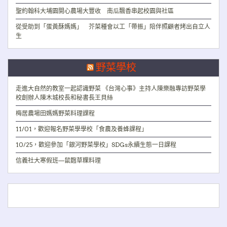
聖約翰科大埔園開心農場大豐收 南瓜飄香串起校園與社區
從受助到「蛋黃酥媽媽」 芥菜種會以工「帶振」陪伴照顧者烤出自立人
生
野菜學校
走進大自然的教室一起認識野菜 《台灣心事》主持人陳樂融專訪野菜學
校創辦人陳木城校長和秘書長王貝絲
梅居農場田媽媽野菜料理課程
11/01，歡迎報名野菜學學校「食農及養蜂課程」
10/25，歡迎參加「銀河野菜學校」SDGs永續生態一日課程
信義社大寒假班—鼠麴草粿料理