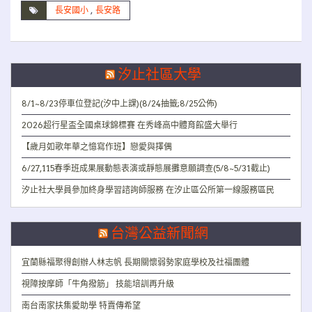
長安國小
,
長安路
汐止社區大學
8/1~8/23停車位登記(汐中上課)(8/24抽籤;8/25公佈)
2026超行星盃全國桌球錦標賽 在秀峰高中體育館盛大舉行
【歲月如歌年華之憶寫作班】戀愛與擇偶
6/27,115春季班成果展動態表演或靜態展攤意願調查(5/8~5/31截止)
汐止社大學員參加終身學習諮詢師服務 在汐止區公所第一線服務區民
台灣公益新聞網
宜蘭縣福聚得創辦人林志帆 長期關懷弱勢家庭學校及社福團體
視障按摩師「牛角撥筋」 技能培訓再升級
南台南家扶集愛助學 特賣傳希望