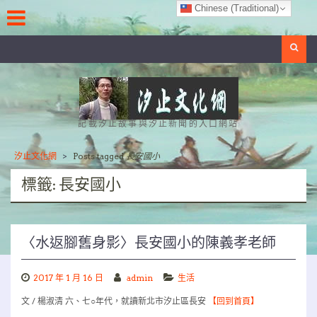
Skip
Chinese (Traditional)
to
content
Search
記載汐止故事與汐止新聞的入口網站
汐止文化網
>
Posts tagged
長安國小
標籤:
長安國小
〈水返腳舊身影〉長安國小的陳義孝老師
2017 年 1 月 16 日
admin
生活
文 / 楊淑清 六、七○年代，就讀新北市汐止區長安
【回到首頁】