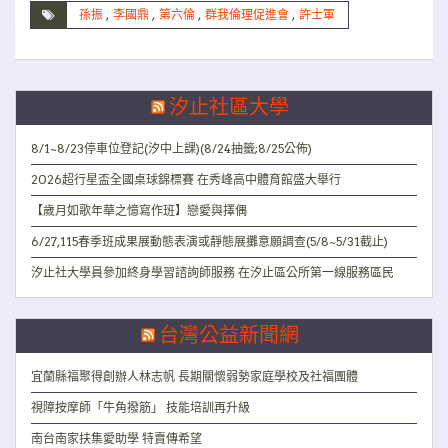
孫振
,
李國鼎
,
第六倫
,
群我倫理促進會
,
許士軍
汐止社區大學
8/1~8/23停車位登記(汐中上課)(8/24抽籤;8/25公佈)
2026超行星盃全國桌球錦標賽 在秀峰高中體育館盛大舉行
【歲月如歌年華之憶寫作班】戀愛與擇偶
6/27,115春季班成果展動態表演或靜態展攤意願調查(5/8~5/31截止)
汐止社大學員參加終身學習諮詢師服務 在汐止區公所第一線服務區民
台灣公益新聞網
宜蘭縣福聚得創辦人林志帆 長期關懷弱勢家庭學校及社福團體
視障按摩師「牛角撥筋」 技能培訓再升級
南台南家扶集愛助學 特賣傳希望