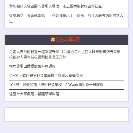
聖約翰科大埔園開心農場大豐收 南瓜飄香串起校園與社區
從受助到「蛋黃酥媽媽」 芥菜種會以工「帶振」陪伴照顧者烤出自立人
生
野菜學校
走進大自然的教室一起認識野菜 《台灣心事》主持人陳樂融專訪野菜學
校創辦人陳木城校長和秘書長王貝絲
梅居農場田媽媽野菜料理課程
11/01，歡迎報名野菜學學校「食農及養蜂課程」
10/25，歡迎參加「銀河野菜學校」SDGs永續生態一日課程
信義社大寒假班—鼠麴草粿料理