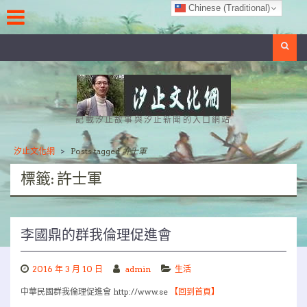
Skip
Chinese (Traditional)
to
content
Search
記載汐止故事與汐止新聞的入口網站
汐止文化網
>
Posts tagged
許士軍
標籤:
許士軍
李國鼎的群我倫理促進會
2016 年 3 月 10 日
admin
生活
中華民國群我倫理促進會 http://www.se
【回到首頁】