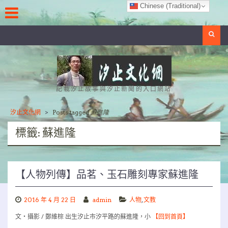
Skip
Chinese (Traditional)
to
content
Search
記載汐止故事與汐止新聞的入口網站
汐止文化網
>
Posts tagged
蘇進隆
標籤:
蘇進隆
【人物列傳】品茗、玉石雕刻專家蘇進隆
2016 年 4 月 22 日
admin
人物
,
文教
文‧攝影 / 鄭維棕 出生汐止市汐平路的蘇進隆，小
【回到首頁】