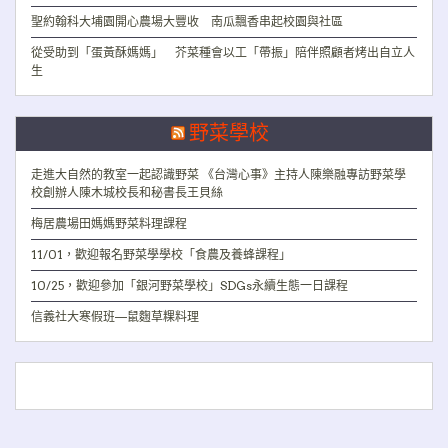
聖約翰科大埔園開心農場大豐收 南瓜飄香串起校園與社區
從受助到「蛋黃酥媽媽」 芥菜種會以工「帶振」陪伴照顧者烤出自立人
生
野菜學校
走進大自然的教室一起認識野菜 《台灣心事》主持人陳樂融專訪野菜學
校創辦人陳木城校長和秘書長王貝絲
梅居農場田媽媽野菜料理課程
11/01，歡迎報名野菜學學校「食農及養蜂課程」
10/25，歡迎參加「銀河野菜學校」SDGs永續生態一日課程
信義社大寒假班—鼠麴草粿料理