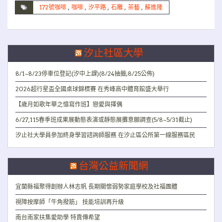
172號咖啡
,
咖啡
,
汐平路
,
石雕
,
茶藝
,
蘇進隆
汐止社區大學
8/1~8/23停車位登記(汐中上課)(8/24抽籤;8/25公佈)
2026超行星盃全國桌球錦標賽 在秀峰高中體育館盛大舉行
【歲月如歌年華之憶寫作班】戀愛與擇偶
6/27,115春季班成果展動態表演或靜態展攤意願調查(5/8~5/31截止)
汐止社大學員參加終身學習諮詢師服務 在汐止區公所第一線服務區民
台灣公益新聞網
宜蘭縣福聚得創辦人林志帆 長期關懷弱勢家庭學校及社福團體
視障按摩師「牛角撥筋」 技能培訓再升級
南台南家扶集愛助學 特賣傳希望