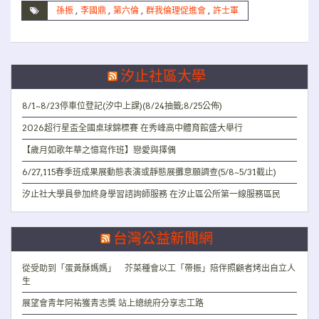
孫振
,
李國鼎
,
第六倫
,
群我倫理促進會
,
許士軍
汐止社區大學
8/1~8/23停車位登記(汐中上課)(8/24抽籤;8/25公佈)
2026超行星盃全國桌球錦標賽 在秀峰高中體育館盛大舉行
【歲月如歌年華之憶寫作班】戀愛與擇偶
6/27,115春季班成果展動態表演或靜態展攤意願調查(5/8~5/31截止)
汐止社大學員參加終身學習諮詢師服務 在汐止區公所第一線服務區民
台灣公益新聞網
從受助到「蛋黃酥媽媽」 芥菜種會以工「帶振」陪伴照顧者烤出自立人
生
展望會青年阿祐獲青志獎 站上總統府分享志工路