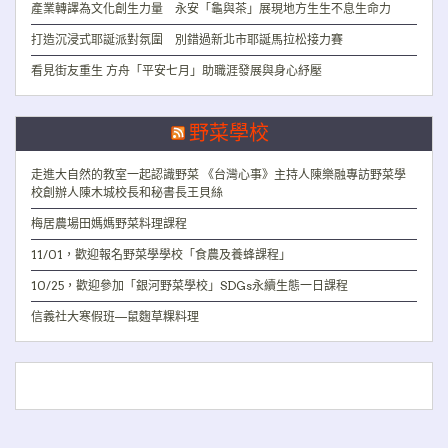
產業轉譯為文化創生力量 永安「龜與茶」展現地方生生不息生命力
打造沉浸式耶誕派對氛圍 別錯過新北市耶誕馬拉松接力賽
看見街友重生 方舟「平安七月」助職涯發展與身心紓壓
野菜學校
走進大自然的教室一起認識野菜 《台灣心事》主持人陳樂融專訪野菜學
校創辦人陳木城校長和秘書長王貝絲
梅居農場田媽媽野菜料理課程
11/01，歡迎報名野菜學學校「食農及養蜂課程」
10/25，歡迎參加「銀河野菜學校」SDGs永續生態一日課程
信義社大寒假班—鼠麴草粿料理