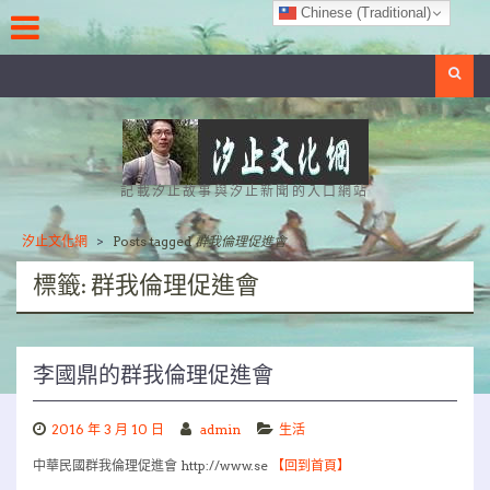
Skip
Chinese (Traditional)
to
content
Search
記載汐止故事與汐止新聞的入口網站
汐止文化網
>
Posts tagged
群我倫理促進會
標籤:
群我倫理促進會
李國鼎的群我倫理促進會
2016 年 3 月 10 日
admin
生活
中華民國群我倫理促進會 http://www.se
【回到首頁】