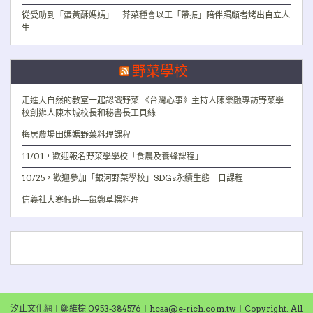
從受助到「蛋黃酥媽媽」 芥菜種會以工「帶振」陪伴照顧者烤出自立人
生
野菜學校
走進大自然的教室一起認識野菜 《台灣心事》主持人陳樂融專訪野菜學
校創辦人陳木城校長和秘書長王貝絲
梅居農場田媽媽野菜料理課程
11/01，歡迎報名野菜學學校「食農及養蜂課程」
10/25，歡迎參加「銀河野菜學校」SDGs永續生態一日課程
信義社大寒假班—鼠麴草粿料理
汐止文化網〡鄭維棕 0953-384576〡hcaa@e-rich.com.tw〡Copyright. All