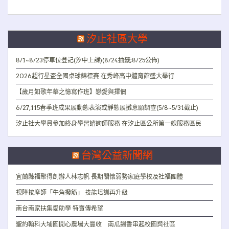
汐止社區大學
8/1~8/23停車位登記(汐中上課)(8/24抽籤;8/25公佈)
2026超行星盃全國桌球錦標賽 在秀峰高中體育館盛大舉行
【歲月如歌年華之憶寫作班】戀愛與擇偶
6/27,115春季班成果展動態表演或靜態展攤意願調查(5/8~5/31截止)
汐止社大學員參加終身學習諮詢師服務 在汐止區公所第一線服務區民
台灣公益新聞網
宜蘭縣福聚得創辦人林志帆 長期關懷弱勢家庭學校及社福團體
視障按摩師「牛角撥筋」 技能培訓再升級
南台南家扶集愛助學 特賣傳希望
聖約翰科大埔園開心農場大豐收 南瓜飄香串起校園與社區