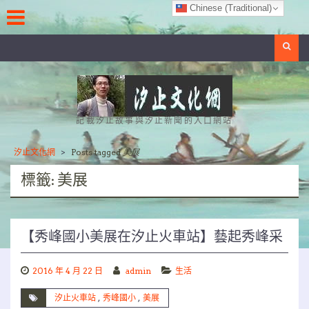
Skip
Chinese (Traditional)
to
content
Search
記載汐止故事與汐止新聞的入口網站
汐止文化網
>
Posts tagged
美展
標籤:
美展
【秀峰國小美展在汐止火車站】藝起秀峰采
2016 年 4 月 22 日
admin
生活
汐止火車站
,
秀峰國小
,
美展