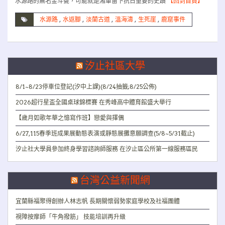
水源路的無名金斗甕，可能就是湘軍留下抗日重要的史蹟
【回到首頁】
水源路
,
水返腳
,
淡蘭古道
,
溫海濤
,
生死崖
,
鹿窟事件
汐止社區大學
8/1~8/23停車位登記(汐中上課)(8/24抽籤;8/25公佈)
2026超行星盃全國桌球錦標賽 在秀峰高中體育館盛大舉行
【歲月如歌年華之憶寫作班】戀愛與擇偶
6/27,115春季班成果展動態表演或靜態展攤意願調查(5/8~5/31截止)
汐止社大學員參加終身學習諮詢師服務 在汐止區公所第一線服務區民
台灣公益新聞網
宜蘭縣福聚得創辦人林志帆 長期關懷弱勢家庭學校及社福團體
視障按摩師「牛角撥筋」 技能培訓再升級