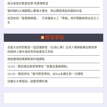
南台南家扶集愛助學 特賣傳希望
聖約翰科大埔園開心農場大豐收 南瓜飄香串起校園與社區
從受助到「蛋黃酥媽媽」 芥菜種會以工「帶振」陪伴照顧者烤出自立人
生
野菜學校
走進大自然的教室一起認識野菜 《台灣心事》主持人陳樂融專訪野菜學
校創辦人陳木城校長和秘書長王貝絲
梅居農場田媽媽野菜料理課程
11/01，歡迎報名野菜學學校「食農及養蜂課程」
10/25，歡迎參加「銀河野菜學校」SDGs永續生態一日課程
信義社大寒假班—鼠麴草粿料理