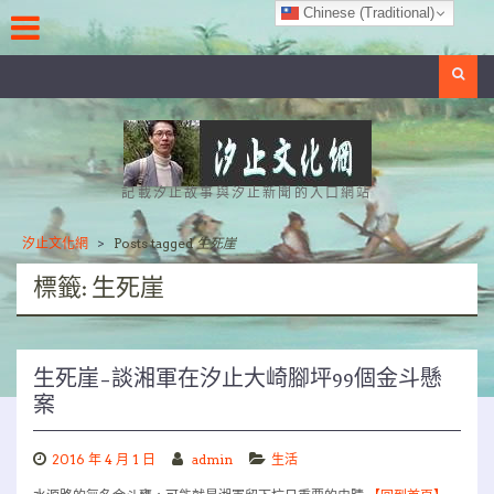
Skip
Chinese (Traditional)
to
content
Search
記載汐止故事與汐止新聞的入口網站
汐止文化網
>
Posts tagged
生死崖
標籤:
生死崖
生死崖–談湘軍在汐止大崎腳坪99個金斗懸
案
2016 年 4 月 1 日
admin
生活