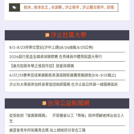
剉冰
,
剉冰女王
,
水源路
,
汐止夜市
,
汐止觀光夜市
,
邱珉
汐止社區大學
8/1~8/23停車位登記(汐中上課)(8/24抽籤;8/25公佈)
2026超行星盃全國桌球錦標賽 在秀峰高中體育館盛大舉行
【歲月如歌年華之憶寫作班】戀愛與擇偶
6/27,115春季班成果展動態表演或靜態展攤意願調查(5/8~5/31截止)
汐止社大學員參加終身學習諮詢師服務 在汐止區公所第一線服務區民
台灣公益新聞網
從受助到「蛋黃酥媽媽」 芥菜種會以工「帶振」陪伴照顧者烤出自立人
生
展望會青年阿祐獲青志獎 站上總統府分享志工路