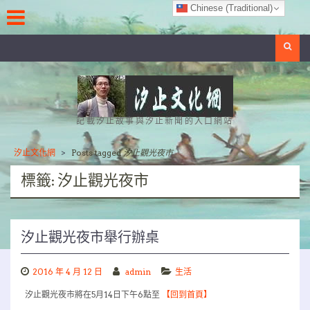
Skip
Chinese (Traditional)
to
content
Search
記載汐止故事與汐止新聞的入口網站
汐止文化網
>
Posts tagged
汐止觀光夜市
標籤:
汐止觀光夜市
汐止觀光夜市舉行辦桌
2016 年 4 月 12 日
admin
生活
汐止觀光夜市將在5月14日下午6點至
【回到首頁】