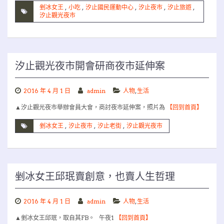
剉冰女王
,
小吃
,
汐止國民運動中心
,
汐止夜市
,
汐止旅遊
,
汐止觀光夜市
汐止觀光夜市開會研商夜市延伸案
2016 年 4 月 1 日
admin
人物
,
生活
▲汐止觀光夜市舉辦會員大會，商討夜市延伸案，照片為
【回到首頁】
剉冰女王
,
汐止夜市
,
汐止老街
,
汐止觀光夜市
剉冰女王邱珉賣創意，也賣人生哲理
2016 年 4 月 1 日
admin
人物
,
生活
▲剉冰女王邱珉，取自其FB。 午夜1
【回到首頁】