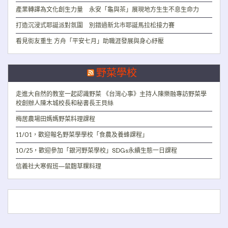
產業轉譯為文化創生力量 永安「龜與茶」展現地方生生不息生命力
打造沉浸式耶誕派對氛圍 別錯過新北市耶誕馬拉松接力賽
看見街友重生 方舟「平安七月」助職涯發展與身心紓壓
野菜學校
走進大自然的教室一起認識野菜 《台灣心事》主持人陳樂融專訪野菜學
校創辦人陳木城校長和秘書長王貝絲
梅居農場田媽媽野菜料理課程
11/01，歡迎報名野菜學學校「食農及養蜂課程」
10/25，歡迎參加「銀河野菜學校」SDGs永續生態一日課程
信義社大寒假班—鼠麴草粿料理