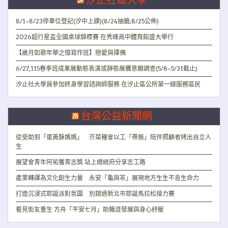
汐止社區大學
8/1~8/23停車位登記(汐中上課)(8/24抽籤;8/25公佈)
2026超行星盃全國桌球錦標賽 在秀峰高中體育館盛大舉行
【歲月如歌年華之憶寫作班】戀愛與擇偶
6/27,115春季班成果展動態表演或靜態展攤意願調查(5/8~5/31截止)
汐止社大學員參加終身學習諮詢師服務 在汐止區公所第一線服務區民
台灣公益新聞網
從受助到「蛋黃酥媽媽」 芥菜種會以工「帶振」陪伴照顧者烤出自立人
生
展望會青年阿祐獲青志獎 站上總統府分享志工路
產業轉譯為文化創生力量 永安「龜與茶」展現地方生生不息生命力
打造沉浸式耶誕派對氛圍 別錯過新北市耶誕馬拉松接力賽
看見街友重生 方舟「平安七月」助職涯發展與身心紓壓