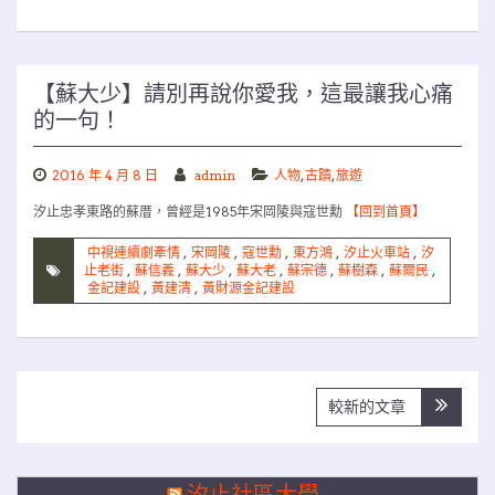
【蘇大少】請別再說你愛我，這最讓我心痛
的一句！
2016 年 4 月 8 日
admin
人物
,
古蹟
,
旅遊
汐止忠孝東路的蘇厝，曾經是1985年宋岡陵與寇世勳
【回到首頁】
中視連續劇牽情
,
宋岡陵
,
寇世勳
,
東方鴻
,
汐止火車站
,
汐
止老街
,
蘇信義
,
蘇大少
,
蘇大老
,
蘇宗德
,
蘇樹森
,
蘇爾民
,
金記建設
,
黃建清
,
黃財源金記建設
文
較新的文章
章
導
覽