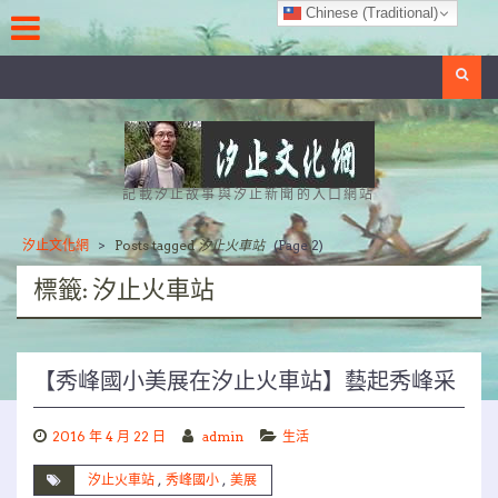
Skip
Chinese (Traditional)
to
content
Search
記載汐止故事與汐止新聞的入口網站
汐止文化網
>
Posts tagged
汐止火車站
(Page 2)
標籤:
汐止火車站
【秀峰國小美展在汐止火車站】藝起秀峰采
2016 年 4 月 22 日
admin
生活
汐止火車站
,
秀峰國小
,
美展