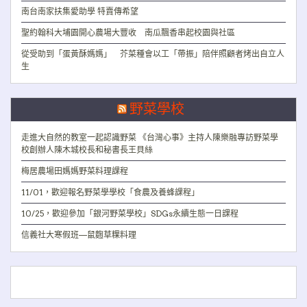
南台南家扶集愛助學 特賣傳希望
聖約翰科大埔園開心農場大豐收 南瓜飄香串起校園與社區
從受助到「蛋黃酥媽媽」 芥菜種會以工「帶振」陪伴照顧者烤出自立人
生
野菜學校
走進大自然的教室一起認識野菜 《台灣心事》主持人陳樂融專訪野菜學
校創辦人陳木城校長和秘書長王貝絲
梅居農場田媽媽野菜料理課程
11/01，歡迎報名野菜學學校「食農及養蜂課程」
10/25，歡迎參加「銀河野菜學校」SDGs永續生態一日課程
信義社大寒假班—鼠麴草粿料理