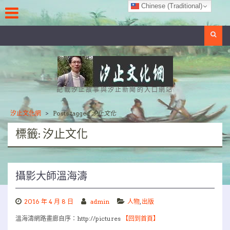
Skip
Chinese (Traditional)
to
content
Search
記載汐止故事與汐止新聞的入口網站
汐止文化網
>
Posts tagged
汐止文化
標籤:
汐止文化
攝影大師溫海濤
2016 年 4 月 8 日
admin
人物
,
出版
溫海濤網路畫廊自序：http://pictures
【回到首頁】