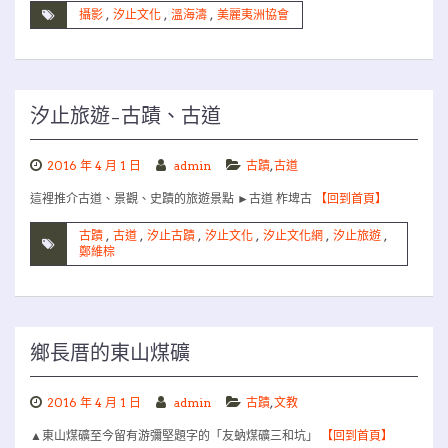
攝影
,
汐止文化
,
溫海濤
,
美麗夷洲協會
汐止旅遊–古蹟、古道
2016 年 4 月 1 日
admin
古蹟
,
古道
這裡推介古道、景觀、史蹟的旅遊景點 ►古道 柞埤古
【回到首頁】
古蹟
,
古道
,
汐止古蹟
,
汐止文化
,
汐止文化網
,
汐止旅遊
,
鄭維棕
鄉長厝的東山煤礦
2016 年 4 月 1 日
admin
古蹟
,
文教
▲東山煤礦至今留有游彌堅題字的「友蚋煤礦三和坑」
【回到首頁】