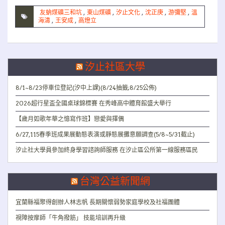
友蚋煤礦三和坑
,
東山煤礦
,
汐止文化
,
沈正庚
,
游彌堅
,
溫
海濤
,
王安成
,
高燈立
汐止社區大學
8/1~8/23停車位登記(汐中上課)(8/24抽籤;8/25公佈)
2026超行星盃全國桌球錦標賽 在秀峰高中體育館盛大舉行
【歲月如歌年華之憶寫作班】戀愛與擇偶
6/27,115春季班成果展動態表演或靜態展攤意願調查(5/8~5/31截止)
汐止社大學員參加終身學習諮詢師服務 在汐止區公所第一線服務區民
台灣公益新聞網
宜蘭縣福聚得創辦人林志帆 長期關懷弱勢家庭學校及社福團體
視障按摩師「牛角撥筋」 技能培訓再升級