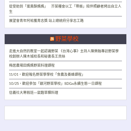
從受助到「蛋黃酥媽媽」 芥菜種會以工「帶振」陪伴照顧者烤出自立人
生
展望會青年阿祐獲青志獎 站上總統府分享志工路
野菜學校
走進大自然的教室一起認識野菜 《台灣心事》主持人陳樂融專訪野菜學
校創辦人陳木城校長和秘書長王貝絲
梅居農場田媽媽野菜料理課程
11/01，歡迎報名野菜學學校「食農及養蜂課程」
10/25，歡迎參加「銀河野菜學校」SDGs永續生態一日課程
信義社大寒假班—鼠麴草粿料理