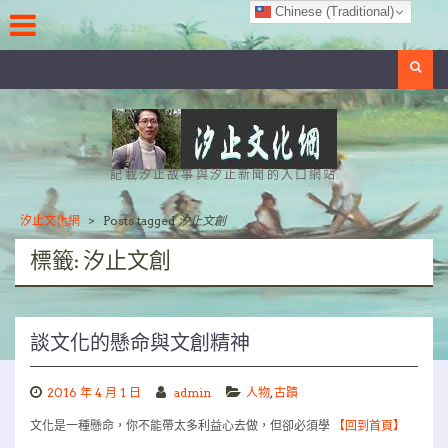
Skip
Chinese (Traditional)
to
content
Search
記載汐止故事與汐止新聞的入口網站
汐止文化網
>
Posts tagged
汐止文創
標籤:
汐止文創
談文化的懸命與文創精神
2016 年 4 月 1 日
admin
人物
,
古蹟
文化是一種懸命，你不能帶太多利益心去做，但卻必須學
【回到首頁】