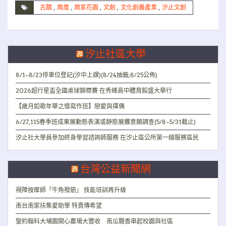
古蹟
,
周厝
,
周家花園
,
文創
,
文化創義產業
,
汐止文創
汐止社區大學
8/1~8/23停車位登記(汐中上課)(8/24抽籤;8/25公佈)
2026超行星盃全國桌球錦標賽 在秀峰高中體育館盛大舉行
【歲月如歌年華之憶寫作班】戀愛與擇偶
6/27,115春季班成果展動態表演或靜態展攤意願調查(5/8~5/31截止)
汐止社大學員參加終身學習諮詢師服務 在汐止區公所第一線服務區民
台灣公益新聞網
視障按摩師「牛角撥筋」 技能培訓再升級
南台南家扶集愛助學 特賣傳希望
聖約翰科大埔園開心農場大豐收 南瓜飄香串起校園與社區