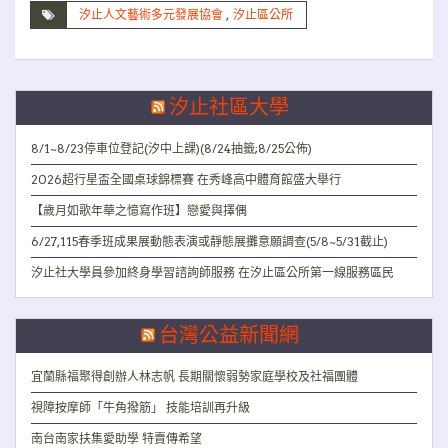
汐止人文藝術多元發展協會
,
汐止區公所
汐止社區大學
8/1~8/23停車位登記(汐中上課)(8/24抽籤;8/25公佈)
2026超行星盃全國桌球錦標賽 在秀峰高中體育館盛大舉行
【歲月如歌年華之憶寫作班】戀愛與擇偶
6/27,115春季班成果展動態表演或靜態展攤意願調查(5/8~5/31截止)
汐止社大學員參加終身學習諮詢師服務 在汐止區公所第一線服務區民
台灣公益新聞網
宜蘭縣福聚得創辦人林志帆 長期關懷弱勢家庭學校及社福團體
視障按摩師「牛角撥筋」 技能培訓再升級
南台南家扶集愛助學 特賣傳希望