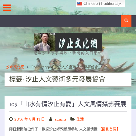
Skip
Chinese (Traditional)
to
content
Search
記載汐止故事與汐止新聞的入口網站
汐止文化網
>
Posts tagged
汐止人文藝術多元發展協會
標籤:
汐止人文藝術多元發展協會
105「山水有情汐止有愛」人文風情攝影賽展
2016 年 4 月 11 日
admin
生活
即日起開始徵件了，歡迎汐止鄉親踴躍參加 人文風情攝
【回到首頁】