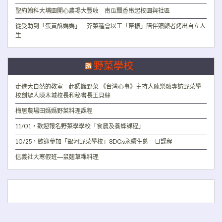
聖約翰科大埔園開心農場大豐收 南瓜飄香串起校園與社區
從受助到「蛋黃酥媽媽」 芥菜種會以工「帶振」陪伴照顧者烤出自立人
生
野菜學校
走進大自然的教室一起認識野菜 《台灣心事》主持人陳樂融專訪野菜學
校創辦人陳木城校長和秘書長王貝絲
梅居農場田媽媽野菜料理課程
11/01，歡迎報名野菜學學校「食農及養蜂課程」
10/25，歡迎參加「銀河野菜學校」SDGs永續生態一日課程
信義社大寒假班—鼠麴草粿料理