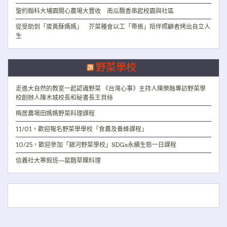
聖約翰科大埔園開心農場大豐收 南瓜飄香串起校園與社區
從受助到「蛋黃酥媽媽」 芥菜種會以工「帶振」陪伴照顧者烤出自立人
生
野菜學校
走進大自然的教室一起認識野菜 《台灣心事》主持人陳樂融專訪野菜學
校創辦人陳木城校長和秘書長王貝絲
梅居農場田媽媽野菜料理課程
11/01，歡迎報名野菜學學校「食農及養蜂課程」
10/25，歡迎參加「銀河野菜學校」SDGs永續生態一日課程
信義社大寒假班—鼠麴草粿料理