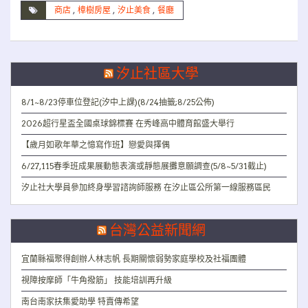
商店
,
樟樹房屋
,
汐止美食
,
餐廳
汐止社區大學
8/1~8/23停車位登記(汐中上課)(8/24抽籤;8/25公佈)
2026超行星盃全國桌球錦標賽 在秀峰高中體育館盛大舉行
【歲月如歌年華之憶寫作班】戀愛與擇偶
6/27,115春季班成果展動態表演或靜態展攤意願調查(5/8~5/31截止)
汐止社大學員參加終身學習諮詢師服務 在汐止區公所第一線服務區民
台灣公益新聞網
宜蘭縣福聚得創辦人林志帆 長期關懷弱勢家庭學校及社福團體
視障按摩師「牛角撥筋」 技能培訓再升級
南台南家扶集愛助學 特賣傳希望