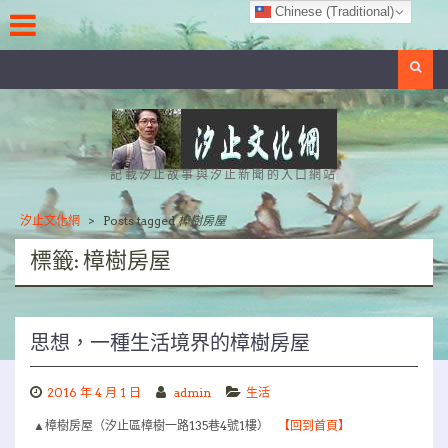
Skip
Chinese (Traditional)
to
content
Search
記載汐止故事與汐止新聞的入口網站
汐止文化網
>
Posts tagged
樟樹房屋
標籤:
樟樹房屋
思想，一種生活境界的樟樹房屋
2016 年 4 月 1 日
admin
生活
▲樟樹房屋（汐止區樟樹一路135巷4號1樓）
【回到首頁】