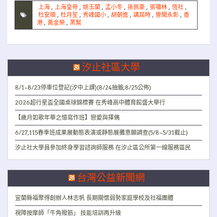
上海
,
上海皇帝
,
姚玉蘭
,
孟小冬
,
孫佩豪
,
張嘯林
,
恆社
,
杜安順
,
杜月笙
,
秀峰國小
,
胡朝進
,
講屆時
,
譽聞永彰
,
香
港
,
黃金榮
,
黑幫
汐止社區大學
8/1~8/23停車位登記(汐中上課)(8/24抽籤;8/25公佈)
2026超行星盃全國桌球錦標賽 在秀峰高中體育館盛大舉行
【歲月如歌年華之憶寫作班】戀愛與擇偶
6/27,115春季班成果展動態表演或靜態展攤意願調查(5/8~5/31截止)
汐止社大學員參加終身學習諮詢師服務 在汐止區公所第一線服務區民
台灣公益新聞網
宜蘭縣福聚得創辦人林志帆 長期關懷弱勢家庭學校及社福團體
視障按摩師「牛角撥筋」 技能培訓再升級