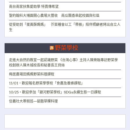
南台南家扶集愛助學 特賣傳希望
聖約翰科大埔園開心農場大豐收 南瓜飄香串起校園與社區
從受助到「蛋黃酥媽媽」 芥菜種會以工「帶振」陪伴照顧者烤出自立人
生
野菜學校
走進大自然的教室一起認識野菜 《台灣心事》主持人陳樂融專訪野菜學
校創辦人陳木城校長和秘書長王貝絲
梅居農場田媽媽野菜料理課程
11/01，歡迎報名野菜學學校「食農及養蜂課程」
10/25，歡迎參加「銀河野菜學校」SDGs永續生態一日課程
信義社大寒假班—鼠麴草粿料理