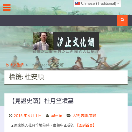
Skip
Chinese (Traditional)
to
content
Search
記載汐止故事與汐止新聞的入口網站
汐止文化網
>
Posts tagged
杜安順
標籤:
杜安順
【見證史蹟】杜月笙墳墓
2016 年 4 月 1 日
admin
人物
,
古蹟
,
文教
▲原來進入杜月笙墳墓時，由蔣中正提的
【回到首頁】