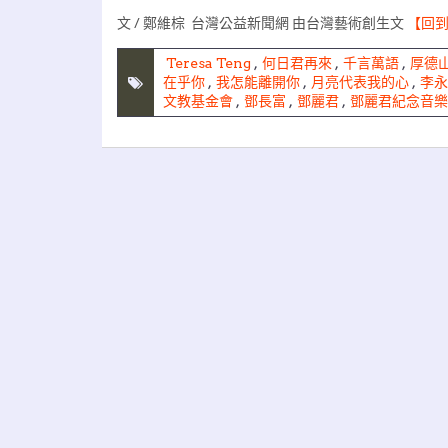
文 / 鄭維棕 台灣公益新聞網 由台灣藝術創生文
【回
Teresa Teng
,
何日君再來
,
千言萬語
,
厚德
在乎你
,
我怎能離開你
,
月亮代表我的心
,
李永
文教基金會
,
鄧長富
,
鄧麗君
,
鄧麗君紀念音樂