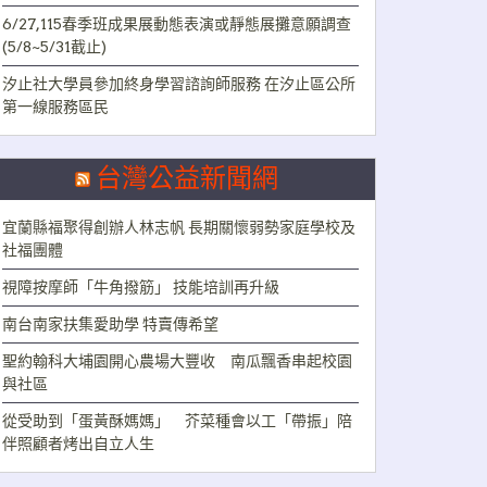
6/27,115春季班成果展動態表演或靜態展攤意願調查
(5/8~5/31截止)
汐止社大學員參加終身學習諮詢師服務 在汐止區公所
第一線服務區民
台灣公益新聞網
宜蘭縣福聚得創辦人林志帆 長期關懷弱勢家庭學校及
社福團體
視障按摩師「牛角撥筋」 技能培訓再升級
南台南家扶集愛助學 特賣傳希望
聖約翰科大埔園開心農場大豐收 南瓜飄香串起校園
與社區
從受助到「蛋黃酥媽媽」 芥菜種會以工「帶振」陪
伴照顧者烤出自立人生