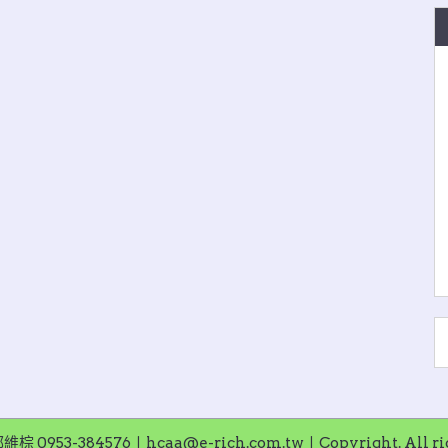
953-384576〡hcaa@e-rich.com.tw〡Copyright. All righ