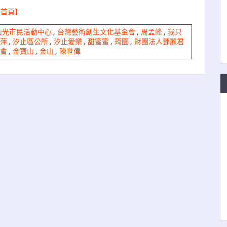
到首頁】
山光市民活動中心
,
台灣藝術創生文化基金會
,
周孟峰
,
我只
萍
,
汐止區公所
,
汐止愛樂
,
甜蜜蜜
,
筠園
,
財團法人鄧麗君
會
,
金寶山
,
金山
,
陳世偉