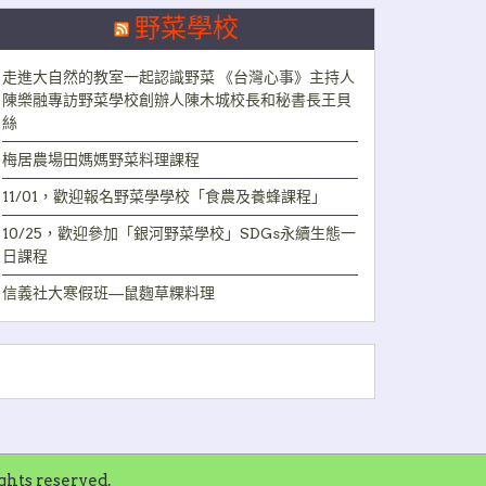
野菜學校
走進大自然的教室一起認識野菜 《台灣心事》主持人
陳樂融專訪野菜學校創辦人陳木城校長和秘書長王貝
絲
梅居農場田媽媽野菜料理課程
11/01，歡迎報名野菜學學校「食農及養蜂課程」
10/25，歡迎參加「銀河野菜學校」SDGs永續生態一
日課程
信義社大寒假班—鼠麴草粿料理
ts reserved.