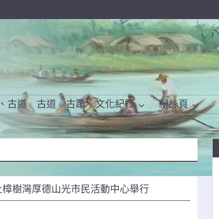
、古道
古道
古蹟
文化紀錄
粉絲頁
汐止樟樹灣厚德山光市民活動中心舉行