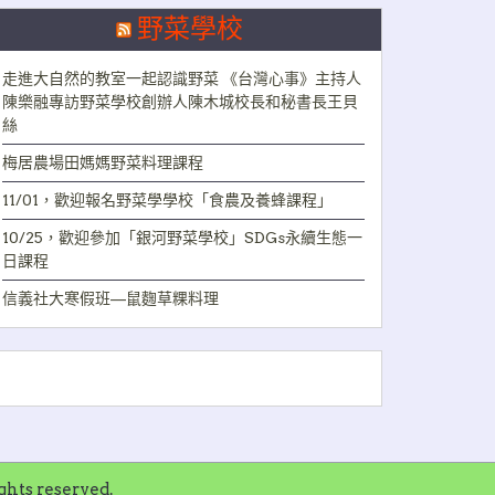
野菜學校
走進大自然的教室一起認識野菜 《台灣心事》主持人
陳樂融專訪野菜學校創辦人陳木城校長和秘書長王貝
絲
梅居農場田媽媽野菜料理課程
11/01，歡迎報名野菜學學校「食農及養蜂課程」
10/25，歡迎參加「銀河野菜學校」SDGs永續生態一
日課程
信義社大寒假班—鼠麴草粿料理
ts reserved.