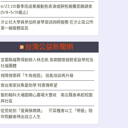
6/27,115春季班成果展動態表演或靜態展攤意願調查
(5/8~5/31截止)
汐止社大學員參加終身學習諮詢師服務 在汐止區公所
第一線服務區民
台灣公益新聞網
宜蘭縣福聚得創辦人林志帆 長期關懷弱勢家庭學校及
社福團體
視障按摩師「牛角撥筋」 技能培訓再升級
南台南家扶集愛助學 特賣傳希望
聖約翰科大埔園開心農場大豐收 南瓜飄香串起校園
與社區
從受助到「蛋黃酥媽媽」 芥菜種會以工「帶振」陪
伴照顧者烤出自立人生