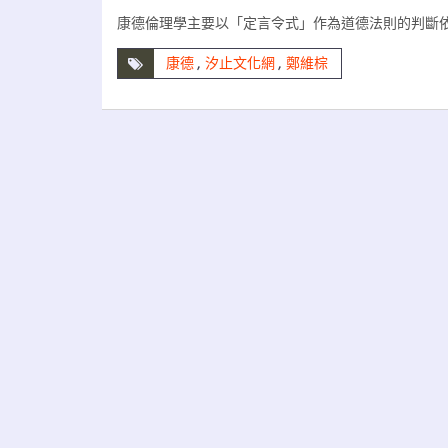
康德倫理學主要以「定言令式」作為道德法則的判斷
康德
,
汐止文化網
,
鄭維棕