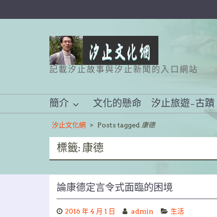
Skip
to
content
記載汐止故事與汐止新聞的入口網站
簡介
文化的懸命
汐止旅遊–古蹟
汐止文化網
>
Posts tagged
康德
標籤:
康德
論康德定言令式面臨的困境
2016 年 4 月 1 日
admin
生活