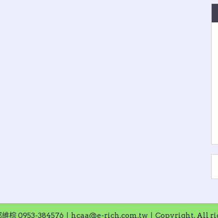
953-384576〡hcaa@e-rich.com.tw〡Copyright. All righ