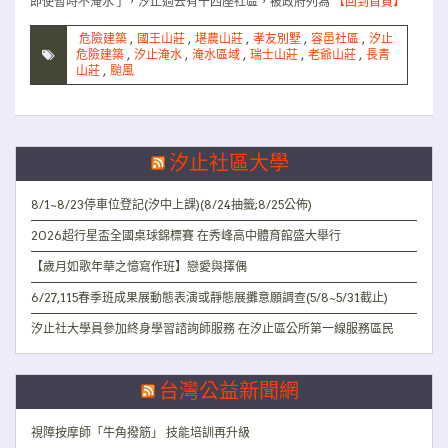
即使暫時不淹水了，汐止過去有十四座社區，被政府列為
【回到首頁】
危險建築
,
國王山莊
,
堪農山莊
,
孝友別墅
,
容邑社區
,
汐止
危險建築
,
汐止淹水
,
淹水區域
,
瑞士山莊
,
老爺山莊
,
長青
山莊
,
颱風
汐止社區大學
8/1~8/23停車位登記(汐中上課)(8/24抽籤;8/25公佈)
2026超行星盃全國桌球錦標賽 在秀峰高中體育館盛大舉行
【歲月如歌年華之憶寫作班】戀愛與擇偶
6/27,115春季班成果展動態表演或靜態展攤意願調查(5/8~5/31截止)
汐止社大學員參加終身學習諮詢師服務 在汐止區公所第一線服務區民
台灣公益新聞網
視障按摩師「牛角撥筋」 技能培訓再升級