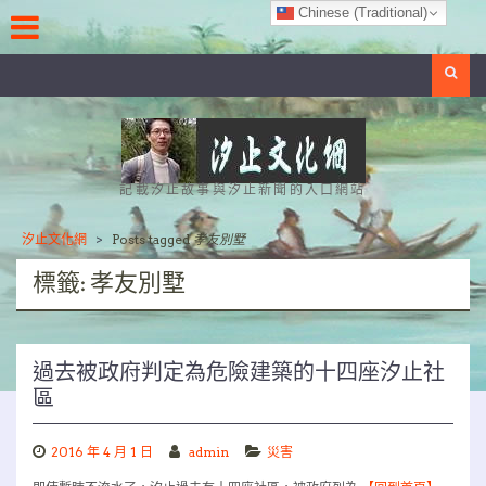
Skip
Chinese (Traditional)
to
content
Search
記載汐止故事與汐止新聞的入口網站
汐止文化網
>
Posts tagged
孝友別墅
標籤:
孝友別墅
過去被政府判定為危險建築的十四座汐止社
區
2016 年 4 月 1 日
admin
災害