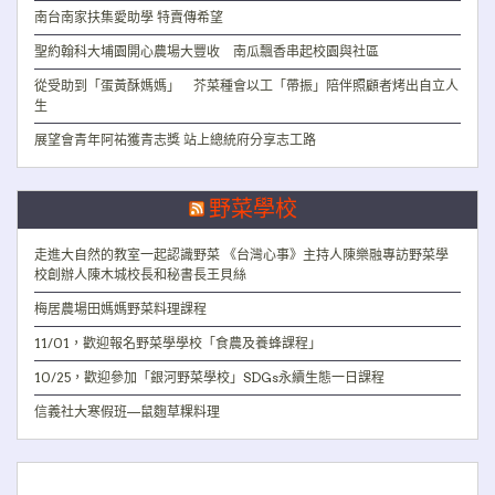
南台南家扶集愛助學 特賣傳希望
聖約翰科大埔園開心農場大豐收 南瓜飄香串起校園與社區
從受助到「蛋黃酥媽媽」 芥菜種會以工「帶振」陪伴照顧者烤出自立人
生
展望會青年阿祐獲青志獎 站上總統府分享志工路
野菜學校
走進大自然的教室一起認識野菜 《台灣心事》主持人陳樂融專訪野菜學
校創辦人陳木城校長和秘書長王貝絲
梅居農場田媽媽野菜料理課程
11/01，歡迎報名野菜學學校「食農及養蜂課程」
10/25，歡迎參加「銀河野菜學校」SDGs永續生態一日課程
信義社大寒假班—鼠麴草粿料理