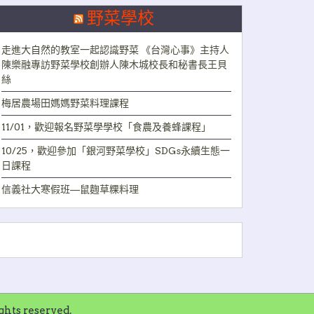
野菜學校
走進大自然的教室一起認識野菜 《台灣心事》主持人
陳樂融專訪野菜學校創辦人陳木城校長和秘書長王貝
絲
梅居農場田媽媽野菜料理課程
11/01，歡迎報名野菜學學校「食農及養蜂課程」
10/25，歡迎參加「銀河野菜學校」SDGs永續生態一
日課程
信義社大寒假班—鼠麴草粿料理
ts reserved.