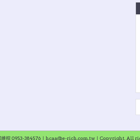
953-384576〡hcaa@e-rich.com.tw〡Copyright. All righ