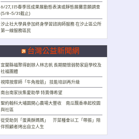
6/27,115春季班成果展動態表演或靜態展攤意願調查
(5/8~5/31截止)
汐止社大學員參加終身學習諮詢師服務 在汐止區公所
第一線服務區民
台灣公益新聞網
宜蘭縣福聚得創辦人林志帆 長期關懷弱勢家庭學校及
社福團體
視障按摩師「牛角撥筋」 技能培訓再升級
南台南家扶集愛助學 特賣傳希望
聖約翰科大埔園開心農場大豐收 南瓜飄香串起校園
與社區
從受助到「蛋黃酥媽媽」 芥菜種會以工「帶振」陪
伴照顧者烤出自立人生