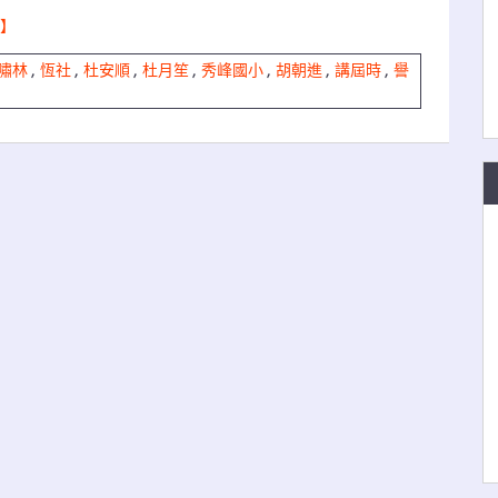
】
嘯林
,
恆社
,
杜安順
,
杜月笙
,
秀峰國小
,
胡朝進
,
講屆時
,
譽