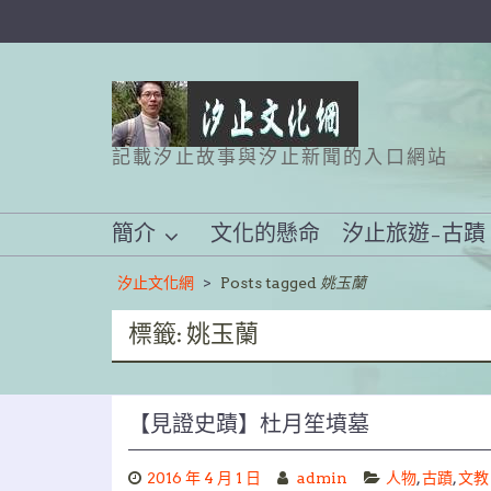
Skip
to
content
記載汐止故事與汐止新聞的入口網站
簡介
文化的懸命
汐止旅遊–古蹟
汐止文化網
>
Posts tagged
姚玉蘭
標籤:
姚玉蘭
【見證史蹟】杜月笙墳墓
2016 年 4 月 1 日
admin
人物
,
古蹟
,
文教