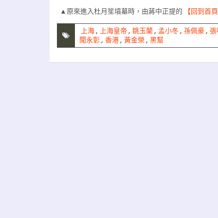
▲原來進入杜月笙墳墓時，由蔣中正提的
【回到首頁
上海
,
上海皇帝
,
姚玉蘭
,
孟小冬
,
孫佩豪
,
張
聞永彰
,
香港
,
黃金榮
,
黑幫