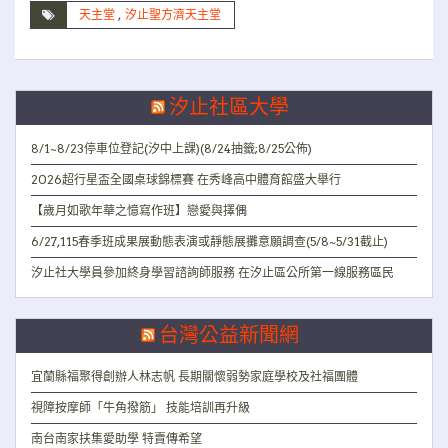
天主堂
,
汐止聖方濟天主堂
汐止社區大學
8/1~8/23停車位登記(汐中上課)(8/24抽籤;8/25公佈)
2026超行星盃全國桌球錦標賽 在秀峰高中體育館盛大舉行
【歲月如歌年華之憶寫作班】戀愛與擇偶
6/27,115春季班成果展動態表演或靜態展攤意願調查(5/8~5/31截止)
汐止社大學員參加終身學習諮詢師服務 在汐止區公所第一線服務區民
台灣公益新聞網
宜蘭縣福聚得創辦人林志帆 長期關懷弱勢家庭學校及社福團體
視障按摩師「牛角撥筋」 技能培訓再升級
南台南家扶集愛助學 特賣傳希望