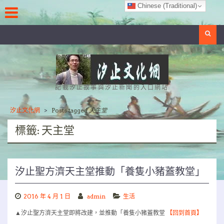
Skip
Chinese (Traditional)
to
content
Search
記載汐止故事與汐止新聞的入口網站
汐止文化網
>
Posts tagged
天主堂
標籤:
天主堂
汐止聖方濟天主堂推動「養隻小豬蓋教堂」
2016 年 4 月 1 日
admin
生活
▲汐止聖方濟天主堂即將改建，並推動「養隻小豬蓋教堂
【回到首頁】