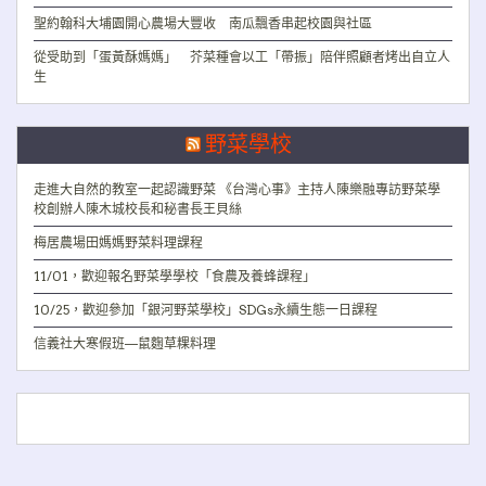
聖約翰科大埔園開心農場大豐收 南瓜飄香串起校園與社區
從受助到「蛋黃酥媽媽」 芥菜種會以工「帶振」陪伴照顧者烤出自立人
生
野菜學校
走進大自然的教室一起認識野菜 《台灣心事》主持人陳樂融專訪野菜學
校創辦人陳木城校長和秘書長王貝絲
梅居農場田媽媽野菜料理課程
11/01，歡迎報名野菜學學校「食農及養蜂課程」
10/25，歡迎參加「銀河野菜學校」SDGs永續生態一日課程
信義社大寒假班—鼠麴草粿料理