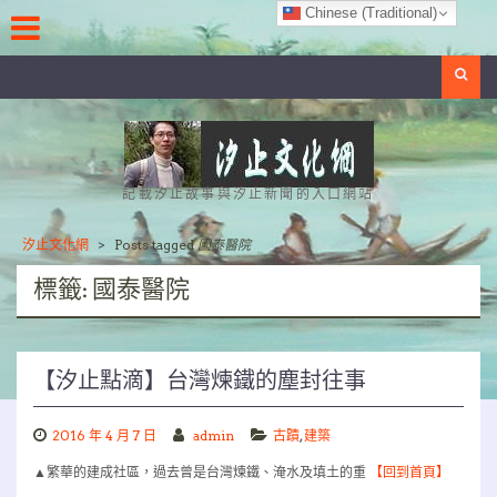
Skip
Chinese (Traditional)
to
content
Search
記載汐止故事與汐止新聞的入口網站
汐止文化網
>
Posts tagged
國泰醫院
標籤:
國泰醫院
【汐止點滴】台灣煉鐵的塵封往事
2016 年 4 月 7 日
admin
古蹟
,
建築
▲繁華的建成社區，過去曾是台灣煉鐵、淹水及填土的重
【回到首頁】