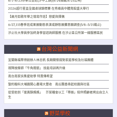
8/1~8/23停車位登記(汐中上課)(8/24抽籤;8/25公佈)
2026超行星盃全國桌球錦標賽 在秀峰高中體育館盛大舉行
【歲月如歌年華之憶寫作班】戀愛與擇偶
6/27,115春季班成果展動態表演或靜態展攤意願調查(5/8~5/31截止)
汐止社大學員參加終身學習諮詢師服務 在汐止區公所第一線服務區民
台灣公益新聞網
宜蘭縣福聚得創辦人林志帆 長期關懷弱勢家庭學校及社福團體
視障按摩師「牛角撥筋」 技能培訓再升級
南台南家扶集愛助學 特賣傳希望
聖約翰科大埔園開心農場大豐收 南瓜飄香串起校園與社區
從受助到「蛋黃酥媽媽」 芥菜種會以工「帶振」陪伴照顧者烤出自立人
生
野菜學校