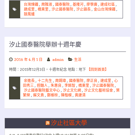
台灣煉鐵
,
周雅淑
,
國泰醫院
,
基隆河
,
廖學廣
,
建成社區
,
建成里
,
橋東里
,
汐止國泰醫院
,
汐止鎮長
,
金山台灣煉鐵
,
鼓風爐
汐止國泰醫院舉辦十週年慶
2016 年 4 月 1 日
admin
生活
時間：2015年12月3日，十週年紀念 地點：地下
【回到首頁】
余進長
,
十二先生
,
周錫瑋
,
國泰醫院
,
廖正良
,
建成里
,
心
田秀三
,
捏麵人
,
朱惠良
,
李銘智
,
橋東里
,
汐止國泰醫院
,
汐止國泰醫院藝文中心
,
汐止文化網
,
汐止文化藝術協會
,
葉
繁榮
,
蘇文貴
,
鄭維棕
,
陳楷模
,
黃建清
汐止社區大學