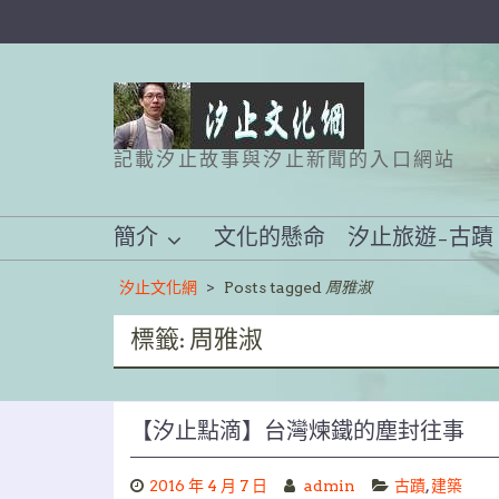
Skip
to
content
記載汐止故事與汐止新聞的入口網站
簡介
文化的懸命
汐止旅遊–古蹟
汐止文化網
>
Posts tagged
周雅淑
標籤:
周雅淑
【汐止點滴】台灣煉鐵的塵封往事
2016 年 4 月 7 日
admin
古蹟
,
建築