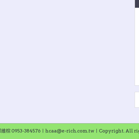
953-384576〡hcaa@e-rich.com.tw〡Copyright. All righ