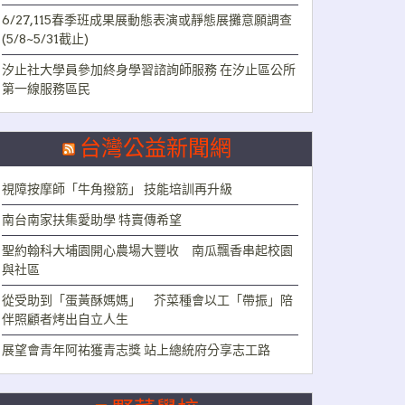
6/27,115春季班成果展動態表演或靜態展攤意願調查
(5/8~5/31截止)
汐止社大學員參加終身學習諮詢師服務 在汐止區公所
第一線服務區民
台灣公益新聞網
視障按摩師「牛角撥筋」 技能培訓再升級
南台南家扶集愛助學 特賣傳希望
聖約翰科大埔園開心農場大豐收 南瓜飄香串起校園
與社區
從受助到「蛋黃酥媽媽」 芥菜種會以工「帶振」陪
伴照顧者烤出自立人生
展望會青年阿祐獲青志獎 站上總統府分享志工路