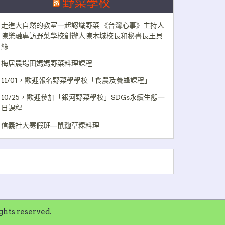
野菜學校
走進大自然的教室一起認識野菜 《台灣心事》主持人
陳樂融專訪野菜學校創辦人陳木城校長和秘書長王貝
絲
梅居農場田媽媽野菜料理課程
11/01，歡迎報名野菜學學校「食農及養蜂課程」
10/25，歡迎參加「銀河野菜學校」SDGs永續生態一
日課程
信義社大寒假班—鼠麴草粿料理
ts reserved.