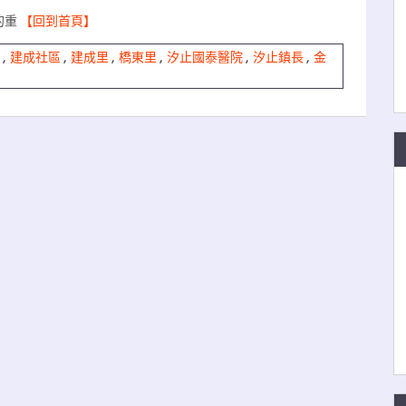
的重
【回到首頁】
,
建成社區
,
建成里
,
橋東里
,
汐止國泰醫院
,
汐止鎮長
,
金