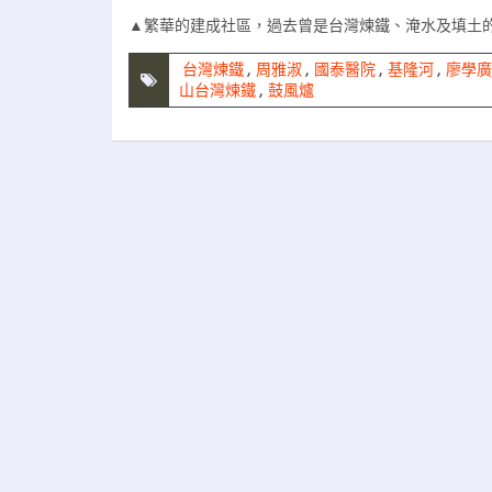
▲繁華的建成社區，過去曾是台灣煉鐵、淹水及填土
台灣煉鐵
,
周雅淑
,
國泰醫院
,
基隆河
,
廖學廣
山台灣煉鐵
,
鼓風爐