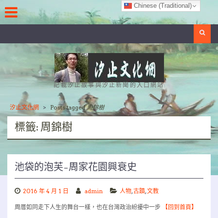
Skip
Chinese (Traditional)
to
content
Search
記載汐止故事與汐止新聞的入口網站
汐止文化網
>
Posts tagged
周錦樹
標籤:
周錦樹
池袋的泡芙–周家花園興衰史
2016 年 4 月 1 日
admin
人物
,
古蹟
,
文教
周厝如同走下人生的舞台一樣，也在台灣政治紛擾中一步
【回到首頁】