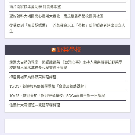
南台南家扶集愛助學 特賣傳希望
聖約翰科大埔園開心農場大豐收 南瓜飄香串起校園與社區
從受助到「蛋黃酥媽媽」 芥菜種會以工「帶振」陪伴照顧者烤出自立人
生
野菜學校
走進大自然的教室一起認識野菜 《台灣心事》主持人陳樂融專訪野菜學
校創辦人陳木城校長和秘書長王貝絲
梅居農場田媽媽野菜料理課程
11/01，歡迎報名野菜學學校「食農及養蜂課程」
10/25，歡迎參加「銀河野菜學校」SDGs永續生態一日課程
信義社大寒假班—鼠麴草粿料理