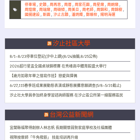
停車場
,
史蹟
,
周再思
,
周厝
,
周家花園
,
周星燉
,
周朗燉
,
周煌燉
,
周瑞燉
,
周碩傾
,
周美旦
,
周老師
,
周錦和
,
周錦樹
,
國揚建設
,
斯園
,
汐止古蹟
,
潘炳燭
,
鄭維棕
,
陽明海運
汐止社區大學
8/1~8/23停車位登記(汐中上課)(8/24抽籤;8/25公佈)
2026超行星盃全國桌球錦標賽 在秀峰高中體育館盛大舉行
【歲月如歌年華之憶寫作班】戀愛與擇偶
6/27,115春季班成果展動態表演或靜態展攤意願調查(5/8~5/31截止)
汐止社大學員參加終身學習諮詢師服務 在汐止區公所第一線服務區民
台灣公益新聞網
宜蘭縣福聚得創辦人林志帆 長期關懷弱勢家庭學校及社福團體
視障按摩師「牛角撥筋」 技能培訓再升級